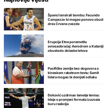
Španci lansirali bombu: Facundo
Campazzo bi mogao ponovo obući
dres Crvene zvezde
Erupcija Etne poremetila
aviosaobraćaj: Aerodrom u Kataniji
obustavio dolaske letova
Pacifičke zemlje bez dogovora o
kineskom raketnom testu: Samit
lidera mogao bi donijeti odluku
Đoković uzdrmao temelje tenisa:
Ideja o promjeni formata izazvala
buru reakcija