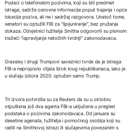
Podaci o telefonskim pozivima, koji su bili predmet
istrage, sadrže osnovne informacije poput trajanja i opće
lokacije poziva, ali ne i sadržaj razgovora. Unatoč tome,
senatori su optužili FBI za "špijuniranje", bez pružanja
dokaza. Odvjetnici tužitelja Smitha odgovorili su pismom
tražeći "ispravljanje netočnih tvrdnji" zakonodavaca.
Grassley i drugi Trumpovi saveznici tvrde da je istraga
FBI-a nepropisno ciljala širok krug republikanaca, iako je
u slučaju izbora 2020. optužen samo Trump.
Tri izvora potvrdila su za Reuters da su u oktobru
otpuštena još dva agenta FBI-a uključena u pregled
podataka o pozivima zakonodavaca. Od januara su
desetine agenata, tužitelja i pomoćnog osoblja koji su
radili na Smithovoj istrazi ili slučajevima povezanim s