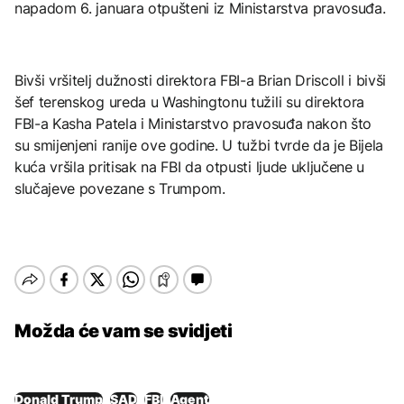
napadom 6. januara otpušteni iz Ministarstva pravosuđa.
Bivši vršitelj dužnosti direktora FBI-a Brian Driscoll i bivši
šef terenskog ureda u Washingtonu tužili su direktora
FBI-a Kasha Patela i Ministarstvo pravosuđa nakon što
su smijenjeni ranije ove godine. U tužbi tvrde da je Bijela
kuća vršila pritisak na FBI da otpusti ljude uključene u
slučajeve povezane s Trumpom.
Možda će vam se svidjeti
Donald Trump
SAD
FBI
Agent