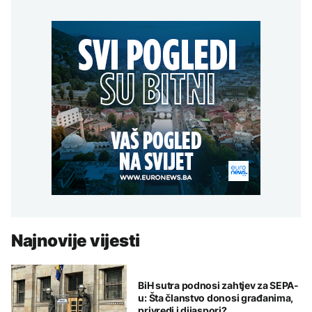
Najnovije vijesti
BiH sutra podnosi zahtjev za SEPA-
u: Šta članstvo donosi građanima,
privredi i dijaspori?