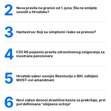
Nova pravila na granici od 1. juna; Šta ne smijete
unositi u Hrvatsku?
Hantavirus: Koji su simptomi i kako se prenosi?
FZO RS pojasnio pravila zdravstvenog osiguranja za
inostrane penzionere
Hrvatski sabor usvojio Rezoluciju o BiH, odbijeni
MOST-ovi amandmani
Novi zakon donosi drastične kazne za prekršaje, prvi
put definisana "obijesna vožnja"