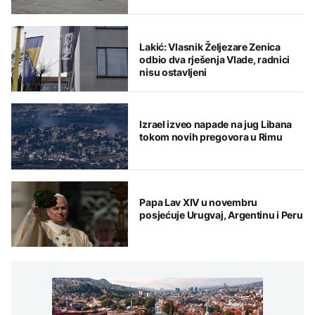
Lakić: Vlasnik Željezare Zenica
odbio dva rješenja Vlade, radnici
nisu ostavljeni
Izrael izveo napade na jug Libana
tokom novih pregovora u Rimu
Papa Lav XIV u novembru
posjećuje Urugvaj, Argentinu i Peru