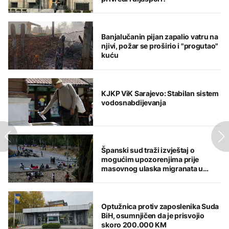
Banjalučanin pijan zapalio vatru na
njivi, požar se proširio i "progutao"
kuću
KJKP ViK Sarajevo: Stabilan sistem
vodosnabdijevanja
Španski sud traži izvještaj o
mogućim upozorenjima prije
masovnog ulaska migranata u
Seutu
Optužnica protiv zaposlenika Suda
BiH, osumnjičen da je prisvojio
skoro 200.000 KM