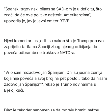
“Španski trgovinski bilans sa SAD-om je u deficitu, što
znači da će ove politike naštetiti Amerikancima“,
upozorila je, javlja javni emiter RTVE.
Njeni komentari uslijedili su nakon što je Trump ponovo
zaprijetio tarifama Španiji zbog njenog odbijanja da
poveća odbrambene troškove NATO-a.
“Vrlo sam nezadovoljan Španijom. Oni su jedina zemlja
koja nije povećala svoj broj na pet posto... tako da nisam
zadovoljan Španijom“, rekao je Trump novinarima u
Bijeloj kući.
Diaz je također napomenula da moraju braniti naftnu