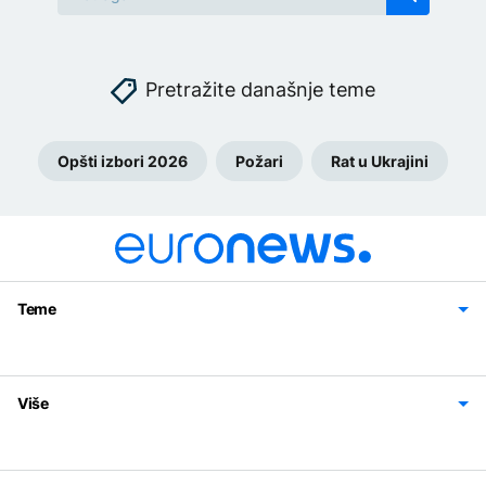
Pretražite današnje teme
Opšti izbori 2026
Požari
Rat u Ukrajini
Teme
Bosna i Hercegovina
Region
Svijet
Sport
Magazin
Više
Impressum
Kontakt
Politika privatnosti
Uslovi korišćenja