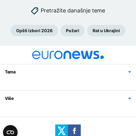
Pretražite današnje teme
Opšti izbori 2026
Požari
Rat u Ukrajini
Teme
Bosna i Hercegovina
Region
Svijet
Sport
Magazin
Više
Impressum
Kontakt
Politika privatnosti
Uslovi korišćenja