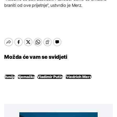
braniti od ove prijetnje", ustvrdio je Merz.
Možda će vam se svidjeti
Rusija
Njemačka
Vladimir Putin
Friedrich Merz