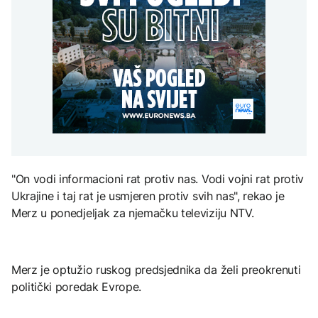
Predsjednik Kolumbije
Sarajevo Film Festival
objavio rat kartelima,
Zelenski stigao u Srbiju
Trump mu šalje milijardu
DRUŠTVO
dolara
Stiže osvježenje: Danas
oblačno sa kišom
ZANIMLJIVOSTI
AKTUELNO
Pripremite se za nebeski
spektakl: Kiša meteora
Rusi gađali Kijevsku
Perseidi stiže sredinom
oblast, Ukrajinci
augusta
rafineriju nafte - ima
nastradalih
"On vodi informacioni rat protiv nas. Vodi vojni rat protiv
TEHNOLOGIJA
Ukrajine i taj rat je usmjeren protiv svih nas", rekao je
Istorijska presuda protiv
Merz u ponedjeljak za njemačku televiziju NTV.
Mete, zbog ugrožavanja
djece moraju platiti 942
miliona dolara
Merz je optužio ruskog predsjednika da želi preokrenuti
politički poredak Evrope.