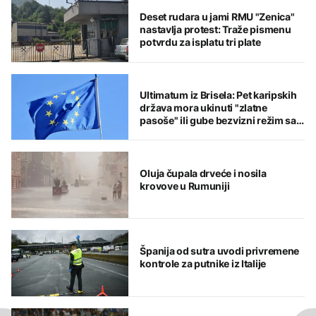
Deset rudara u jami RMU "Zenica"
nastavlja protest: Traže pismenu
potvrdu za isplatu tri plate
Ultimatum iz Brisela: Pet karipskih
država mora ukinuti "zlatne
pasoše" ili gube bezvizni režim sa
EU
Oluja čupala drveće i nosila
krovove u Rumuniji
Španija od sutra uvodi privremene
kontrole za putnike iz Italije