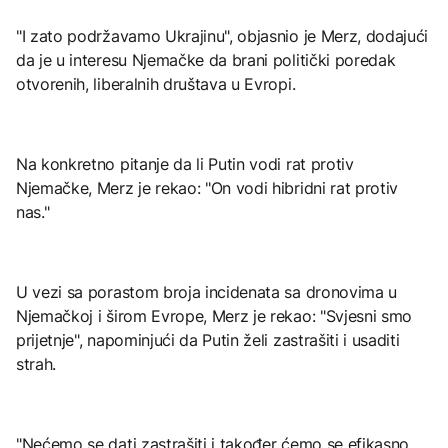
"I zato podržavamo Ukrajinu", objasnio je Merz, dodajući
da je u interesu Njemačke da brani politički poredak
otvorenih, liberalnih društava u Evropi.
Na konkretno pitanje da li Putin vodi rat protiv
Njemačke, Merz je rekao: "On vodi hibridni rat protiv
nas."
U vezi sa porastom broja incidenata sa dronovima u
Njemačkoj i širom Evrope, Merz je rekao: "Svjesni smo
prijetnje", napominjući da Putin želi zastrašiti i usaditi
strah.
"Nećemo se dati zastrašiti i također ćemo se efikasno