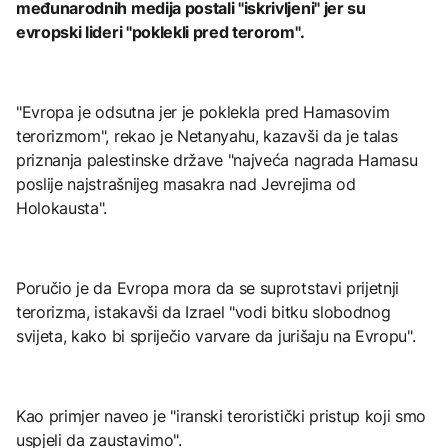
međunarodnih medija postali "iskrivljeni" jer su
evropski lideri "poklekli pred terorom".
"Evropa je odsutna jer je poklekla pred Hamasovim
terorizmom", rekao je Netanyahu, kazavši da je talas
priznanja palestinske države "najveća nagrada Hamasu
poslije najstrašnijeg masakra nad Jevrejima od
Holokausta".
Poručio je da Evropa mora da se suprotstavi prijetnji
terorizma, istakavši da Izrael "vodi bitku slobodnog
svijeta, kako bi spriječio varvare da jurišaju na Evropu".
Kao primjer naveo je "iranski teroristički pristup koji smo
uspjeli da zaustavimo".