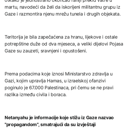
martu, navodeći da želi da iskorijeni militantnu grupu iz
Gaze i razmontira njenu mrežu tunela i drugih objekata.
Teritorija je bila zapečaćena za hranu, lijekove i ostale
potrepštine duže od dva mjeseca, a veliki dijelovi Pojasa
Gaze su zauzeti, sravnjeni i opustošeni.
Prema podacima koje iznosi Ministarstvo zdravlja u
Gazi, kojim upravlja Hamas, u izraelskoj ofanzivi
poginulo je 67.000 Palestinaca, pri čemu se ne pravi
razlika između civila i boraca.
Netanyahu je informacije koje stižu iz Gaze nazvao
"propagandom", smatrajući da su izvještaji