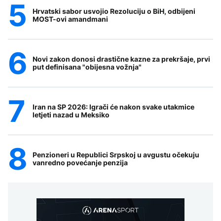
Hrvatski sabor usvojio Rezoluciju o BiH, odbijeni
MOST-ovi amandmani
Novi zakon donosi drastične kazne za prekršaje, prvi
put definisana "obijesna vožnja"
Iran na SP 2026: Igrači će nakon svake utakmice
letjeti nazad u Meksiko
Penzioneri u Republici Srpskoj u avgustu očekuju
vanredno povećanje penzija