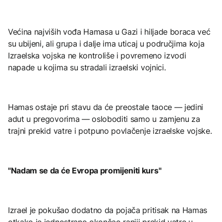
Većina najviših vođa Hamasa u Gazi i hiljade boraca već
su ubijeni, ali grupa i dalje ima uticaj u područjima koja
Izraelska vojska ne kontroliše i povremeno izvodi
napade u kojima su stradali izraelski vojnici.
Hamas ostaje pri stavu da će preostale taoce — jedini
adut u pregovorima — osloboditi samo u zamjenu za
trajni prekid vatre i potpuno povlačenje izraelske vojske.
"Nadam se da će Evropa promijeniti kurs"
Izrael je pokušao dodatno da pojača pritisak na Hamas
otkako je jednostrano okončao raniji prekid vatre u