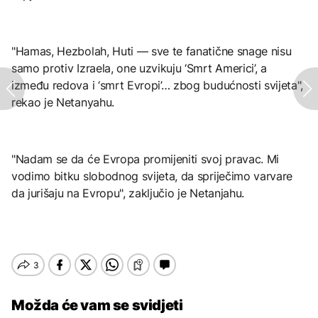
"Hamas, Hezbolah, Huti — sve te fanatične snage nisu
samo protiv Izraela, one uzvikuju ‘Smrt Americi’, a
između redova i ‘smrt Evropi’… zbog budućnosti svijeta",
rekao je Netanyahu.
"Nadam se da će Evropa promijeniti svoj pravac. Mi
vodimo bitku slobodnog svijeta, da spriječimo varvare
da jurišaju na Evropu", zaključio je Netanjahu.
Možda će vam se svidjeti