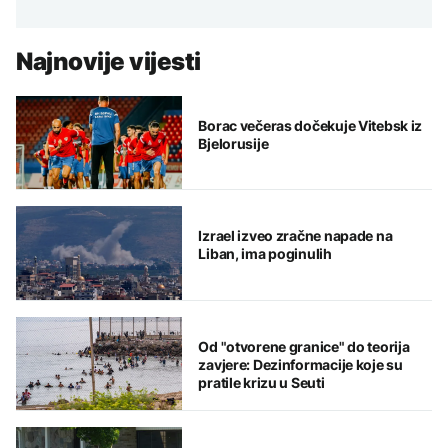
Najnovije vijesti
Borac večeras dočekuje Vitebsk iz
Bjelorusije
Izrael izveo zračne napade na
Liban, ima poginulih
Od "otvorene granice" do teorija
zavjere: Dezinformacije koje su
pratile krizu u Seuti