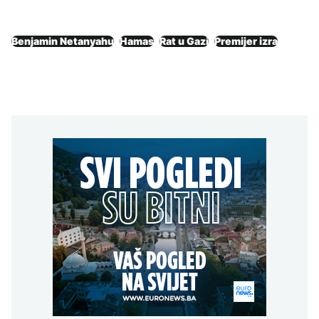
Benjamin Netanyahu
Hamas
Rat u Gazi
Premijer izra