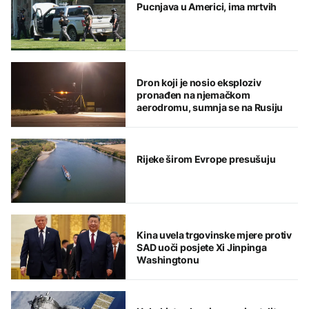
Pucnjava u Americi, ima mrtvih
Dron koji je nosio eksploziv
pronađen na njemačkom
aerodromu, sumnja se na Rusiju
Rijeke širom Evrope presušuju
Kina uvela trgovinske mjere protiv
SAD uoči posjete Xi Jinpinga
Washingtonu