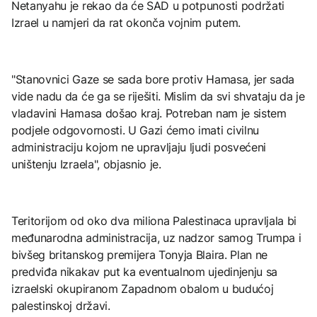
Netanyahu je rekao da će SAD u potpunosti podržati
Izrael u namjeri da rat okonča vojnim putem.
"Stanovnici Gaze se sada bore protiv Hamasa, jer sada
vide nadu da će ga se riješiti. Mislim da svi shvataju da je
vladavini Hamasa došao kraj. Potreban nam je sistem
podjele odgovornosti. U Gazi ćemo imati civilnu
administraciju kojom ne upravljaju ljudi posvećeni
uništenju Izraela", objasnio je.
Teritorijom od oko dva miliona Palestinaca upravljala bi
međunarodna administracija, uz nadzor samog Trumpa i
bivšeg britanskog premijera Tonyja Blaira. Plan ne
predviđa nikakav put ka eventualnom ujedinjenju sa
izraelski okupiranom Zapadnom obalom u budućoj
palestinskoj državi.