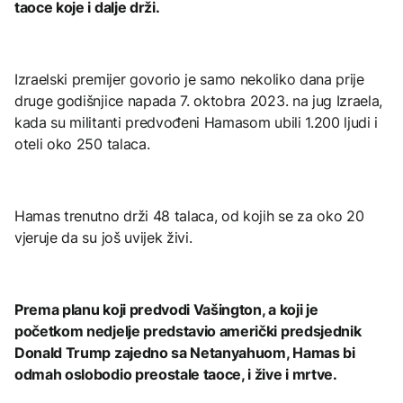
taoce koje i dalje drži.
Izraelski premijer govorio je samo nekoliko dana prije
druge godišnjice napada 7. oktobra 2023. na jug Izraela,
kada su militanti predvođeni Hamasom ubili 1.200 ljudi i
oteli oko 250 talaca.
Hamas trenutno drži 48 talaca, od kojih se za oko 20
vjeruje da su još uvijek živi.
Prema planu koji predvodi Vašington, a koji je
početkom nedjelje predstavio američki predsjednik
Donald Trump zajedno sa Netanyahuom, Hamas bi
odmah oslobodio preostale taoce, i žive i mrtve.