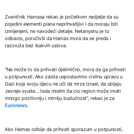
Zvaničnik Hamasa rekao je početkom nedjelje da su
pojedini elementi plana neprihvatljivi i da moraju biti
izmijenjeni, ne navodeći detalje. Netanyahu je to
odbacio, poručivši da Hamas mora da se preda i
razoruža bez ikakvih uslova.
"Ne može to da prihvati djelimično, mora da ga prihvati
u potpunosti. Ako zaista uspostavimo civilnu upravu u
Gazi koja svoju djecu ne uči da mrze Izrael, da ubijaju
Jevreje svuda… tada mislim da cio region može imati
mnogo pozitivniju i mirniju budućnost", rekao je za
Euronews
.
Ako Hamas odbije da prihvati sporazum u potpunosti,