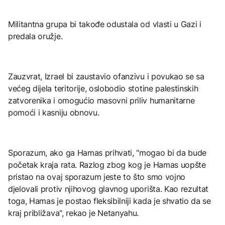
Militantna grupa bi takođe odustala od vlasti u Gazi i
predala oružje.
Zauzvrat, Izrael bi zaustavio ofanzivu i povukao se sa
većeg dijela teritorije, oslobodio stotine palestinskih
zatvorenika i omogućio masovni priliv humanitarne
pomoći i kasniju obnovu.
Sporazum, ako ga Hamas prihvati, "mogao bi da bude
početak kraja rata. Razlog zbog kog je Hamas uopšte
pristao na ovaj sporazum jeste to što smo vojno
djelovali protiv njihovog glavnog uporišta. Kao rezultat
toga, Hamas je postao fleksibilniji kada je shvatio da se
kraj približava", rekao je Netanyahu.