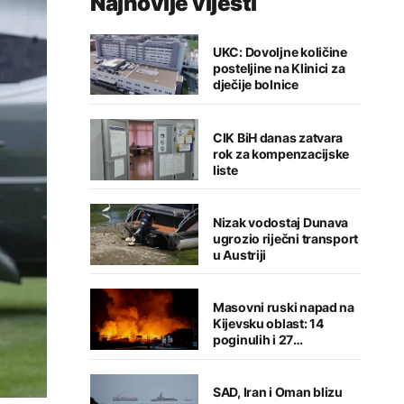
Najnovije vijesti
UKC: Dovoljne količine
posteljine na Klinici za
dječije bolnice
CIK BiH danas zatvara
rok za kompenzacijske
liste
Nizak vodostaj Dunava
ugrozio riječni transport
u Austriji
Masovni ruski napad na
Kijevsku oblast: 14
poginulih i 27
povrijeđenih
SAD, Iran i Oman blizu