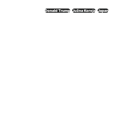
Donald Trump
Južna Koreja
Japan