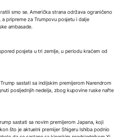
bratili smo se. Američka strana održava ograničeno
, a pripreme za Trumpovu posjetu i dalje
ijske ambasade.
spored posjeta u tri zemlje, u periodu kraćem od
 Trump sastati sa indijskim premijerom Narendrom
gnuti posljednjih nedelja, zbog kupovine ruske nafte
 Trump sastati sa novim premijerom Japana, koji
kon što je aktuelni premijer Shigeru Ishiba podnio
rebalo da se sastane sa kineskim predsjednikom Xi