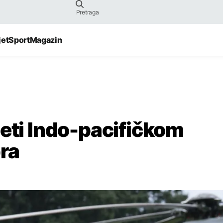
jet
Sport
Magazin
jeti Indo-pacifičkom
ra