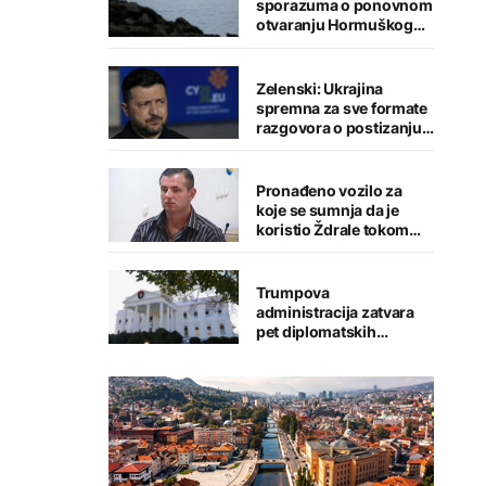
sporazuma o ponovnom
otvaranju Hormuškog
moreuza
Zelenski: Ukrajina
spremna za sve formate
razgovora o postizanju
mira
Pronađeno vozilo za
koje se sumnja da je
koristio Ždrale tokom
pucnjave
Trumpova
administracija zatvara
pet diplomatskih
predstavništava u
svijetu