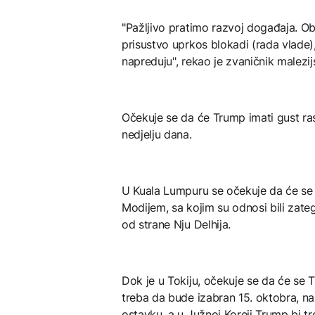
"Pažljivo pratimo razvoj događaja. O
prisustvo uprkos blokadi (rada vlade)
napreduju", rekao je zvaničnik malez
Očekuje se da će Trump imati gust ra
nedjelju dana.
U Kuala Lumpuru se očekuje da će se
Modijem, sa kojim su odnosi bili zate
od strane Nju Delhija.
Dok je u Tokiju, očekuje se da će se
treba da bude izabran 15. oktobra, na
ostavku, a u Južnoj Koreji Trump bi t