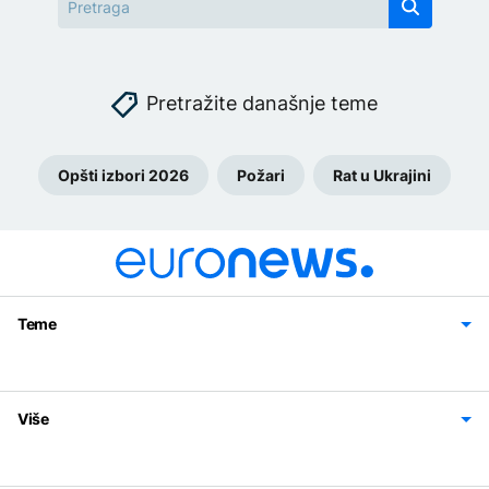
Pretražite današnje teme
Opšti izbori 2026
Požari
Rat u Ukrajini
Teme
Bosna i Hercegovina
Region
Svijet
Sport
Magazin
Više
Impressum
Kontakt