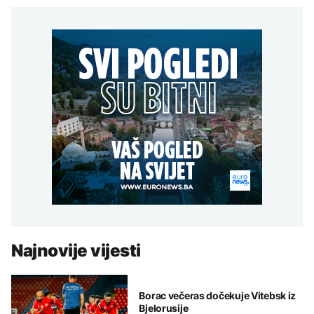
Najnovije vijesti
Borac večeras dočekuje Vitebsk iz
Bjelorusije