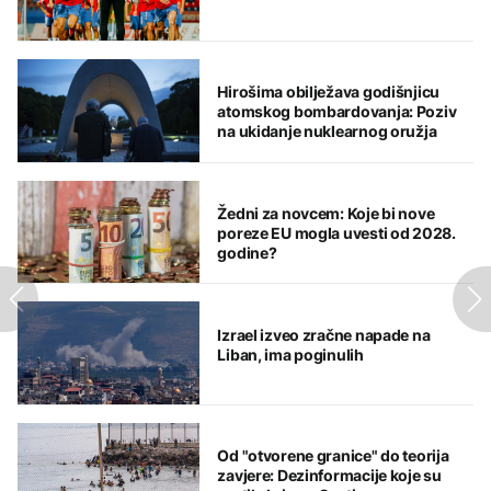
Hirošima obilježava godišnjicu
atomskog bombardovanja: Poziv
na ukidanje nuklearnog oružja
Žedni za novcem: Koje bi nove
poreze EU mogla uvesti od 2028.
godine?
Izrael izveo zračne napade na
Liban, ima poginulih
Od "otvorene granice" do teorija
zavjere: Dezinformacije koje su