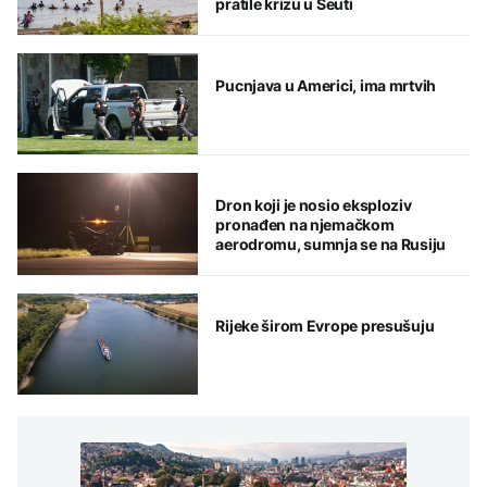
pratile krizu u Seuti
Pucnjava u Americi, ima mrtvih
Dron koji je nosio eksploziv
pronađen na njemačkom
aerodromu, sumnja se na Rusiju
Rijeke širom Evrope presušuju