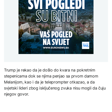
Rusija: Masovan napad
se približila kućama u
AKTUELNO
spektakl “Brechtovi
dronovima na Jaroslavlj,
selima Poljice Petrovo i
duhovi”
meta navodno bila
Marići
Plan da se u Crnoj Gori
rafinerija
AKTUELNO
prave centri za prihvat
migranata? Spajić:
TEHNOLOGIJA
Kritično u Trebinju: Vatra
Nismo vodili pregovore
se približila kućama u
Dio rakete SpaceX
AKTUELNO
selima Poljice Petrovo i
velikom brzinom pada
Marići
na Mjesec
Vance: Iranci su izuzetno
teški ljudi, pregovori će
potrajati
TEHNOLOGIJA
Britanska kraljevska
Trump je rekao da je došlo do kvara na pokretnim
kovnica iz elektronskog
stepenicama dok se njima penjao sa prvom damom
otpada izdvaja zlato
Melanijom, kao i da je teleprompter otkazao, a da
svjetski lideri zbog isključenog zvuka nisu mogli da čuju
njegov govor.