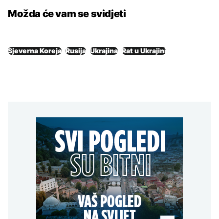
Možda će vam se svidjeti
Sjeverna Koreja
Rusija
Ukrajina
Rat u Ukrajini