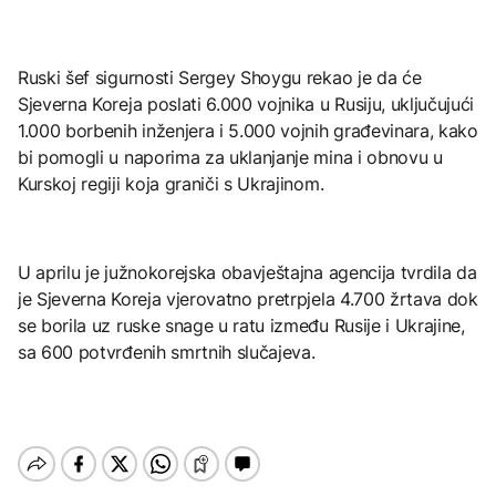
Ruski šef sigurnosti Sergey Shoygu rekao je da će
Sjeverna Koreja poslati 6.000 vojnika u Rusiju, uključujući
1.000 borbenih inženjera i 5.000 vojnih građevinara, kako
bi pomogli u naporima za uklanjanje mina i obnovu u
Kurskoj regiji koja graniči s Ukrajinom.
U aprilu je južnokorejska obavještajna agencija tvrdila da
je Sjeverna Koreja vjerovatno pretrpjela 4.700 žrtava dok
se borila uz ruske snage u ratu između Rusije i Ukrajine,
sa 600 potvrđenih smrtnih slučajeva.