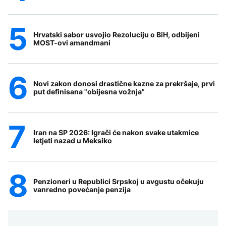
Hrvatski sabor usvojio Rezoluciju o BiH, odbijeni
MOST-ovi amandmani
Novi zakon donosi drastične kazne za prekršaje, prvi
put definisana "obijesna vožnja"
Iran na SP 2026: Igrači će nakon svake utakmice
letjeti nazad u Meksiko
Penzioneri u Republici Srpskoj u avgustu očekuju
vanredno povećanje penzija