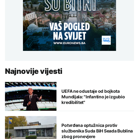
Najnovije vijesti
UEFA ne odustaje od bojkota
Mundijala: "Infantino je izgubio
kredibilitet"
Potvrđena optužnica protiv
službenika Suda BiH Seada Bublina
zbog pronevjere