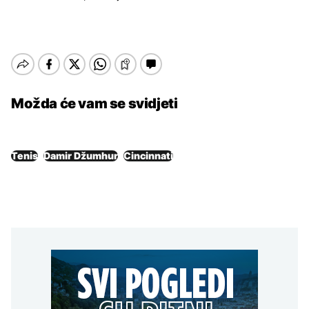
Možda će vam se svidjeti
Tenis
Damir Džumhur
Cincinnati