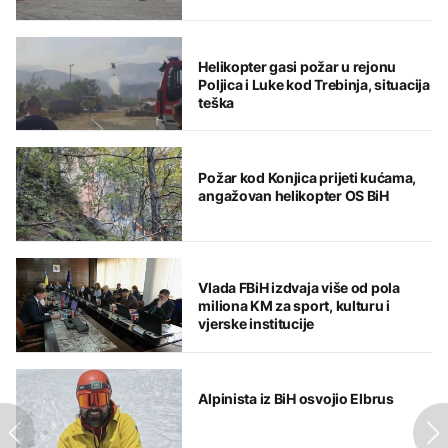
Helikopter gasi požar u rejonu
Poljica i Luke kod Trebinja, situacija
teška
Požar kod Konjica prijeti kućama,
angažovan helikopter OS BiH
Vlada FBiH izdvaja više od pola
miliona KM za sport, kulturu i
vjerske institucije
Alpinista iz BiH osvojio Elbrus