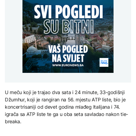
Ruski spasioci o uzroku
programa "Moje pravo"
tragedije na Elbrusu:
Grgurević traži
Veliku ulogu odigrali su
POLITIKA
odgovore o planiranoj
vremenski uslovi
solarnoj elektrani u
Vlada KS odobrila prvo
blizini Manastira Ostrog
ZDRAVLJE
zapošljavanje u okviru
programa "Moje pravo"
Šta je Ciklospora i da li
AKTUELNO
prijeti širenje u Evropi?
Postignut dogovor,
Hormuški moreuz
uskoro se otvara na 60
dana
KULTURA
Sarajevo Fest početkom
septembra: Stiže
evropski pozorišni
U meču koji je trajao dva sata i 24 minute, 33-godišnji
spektakl “Brechtovi
duhovi”
Džumhur, koji je rangiran na 56. mjestu ATP liste, bio je
koncertrisaniji od devet godina mlađeg Italijana i 74.
igrača sa ATP liste te ga u oba seta savladao nakon tie-
breaka.