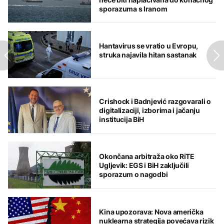
sporazuma s Iranom
Hantavirus se vratio u Evropu,
struka najavila hitan sastanak
Crishock i Badnjević razgovarali o
digitalizaciji, izborima i jačanju
institucija BiH
Okončana arbitraža oko RiTE
Ugljevik: EGS i BiH zaključili
sporazum o nagodbi
Kina upozorava: Nova američka
nuklearna strategija povećava rizik