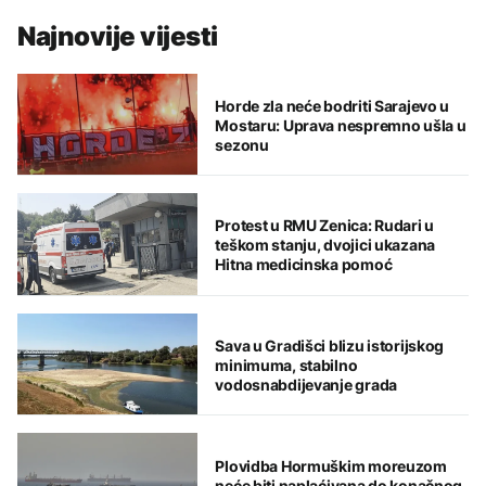
Najnovije vijesti
Horde zla neće bodriti Sarajevo u
Mostaru: Uprava nespremno ušla u
sezonu
Protest u RMU Zenica: Rudari u
teškom stanju, dvojici ukazana
Hitna medicinska pomoć
Sava u Gradišci blizu istorijskog
minimuma, stabilno
vodosnabdijevanje grada
Plovidba Hormuškim moreuzom
neće biti naplaćivana do konačnog