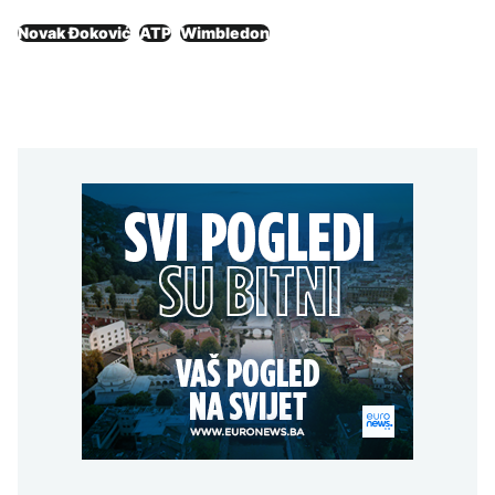
Novak Đoković
ATP
Wimbledon