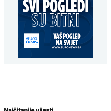
Najčitanije vijesti