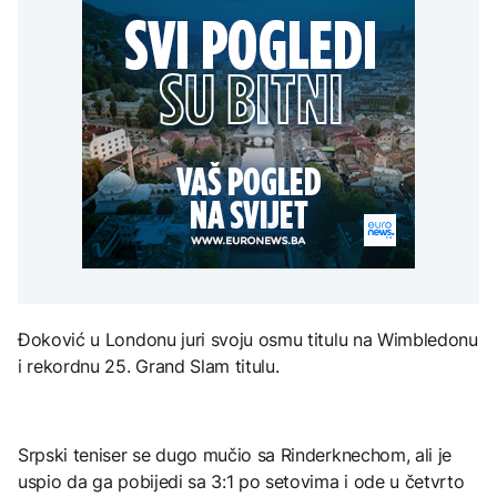
Kallas: EU uvela nove
zastupljenosti u
AKTUELNO
djece moraju platiti 942
sankcije za pet osoba
institucijama BiH:
miliona dolara
povezanih s ruskim
Konaković otvorio
Europol: U Srbiji i
vojno-industrijskim
pitanje, Košarac traži
AKTUELNO
Njemačkoj uhapšeni
kompleksom
odgovore
krijumčari koji su
Sukob oko
prebacivali migrante iz
KULTURA
zastupljenosti u
Sirije
FOKUS
institucijama BiH:
Rat i pijesak prijete
Konaković otvorio
drevnim piramidama
pitanje, Košarac traži
Svjetske cijene hrane
Meroe u Sudanu
odgovore
najviše u posljednje tri
godine
ZANIMLJIVOSTI
Rihanna radi na novom
Đoković u Londonu juri svoju osmu titulu na Wimbledonu
albumu
i rekordnu 25. Grand Slam titulu.
Srpski teniser se dugo mučio sa Rinderknechom, ali je
uspio da ga pobijedi sa 3:1 po setovima i ode u četvrto