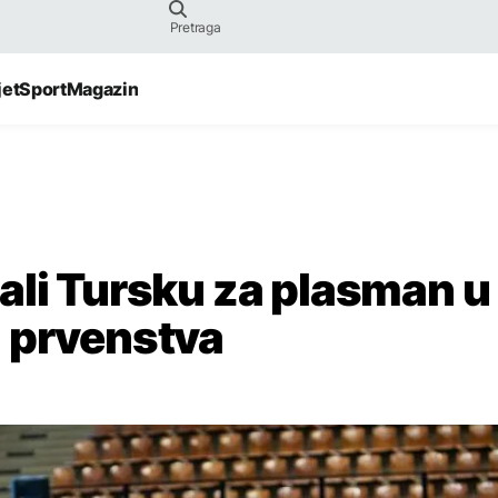
jet
Sport
Magazin
ali Tursku za plasman u
g prvenstva