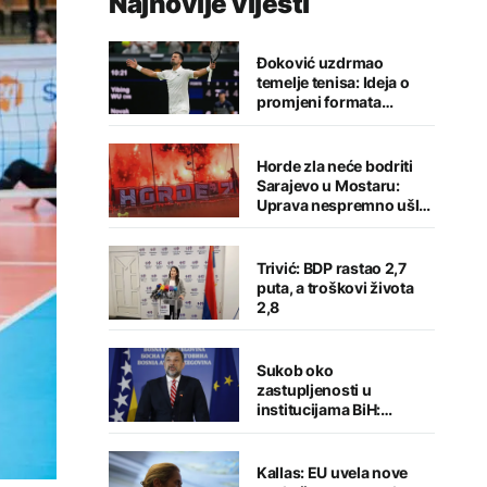
Najnovije vijesti
Đoković uzdrmao
temelje tenisa: Ideja o
promjeni formata
izazvala buru reakcija
Horde zla neće bodriti
Sarajevo u Mostaru:
Uprava nespremno ušla
u sezonu
Trivić: BDP rastao 2,7
puta, a troškovi života
2,8
Sukob oko
zastupljenosti u
institucijama BiH:
Konaković otvorio
pitanje, Košarac traži
odgovore
Kallas: EU uvela nove