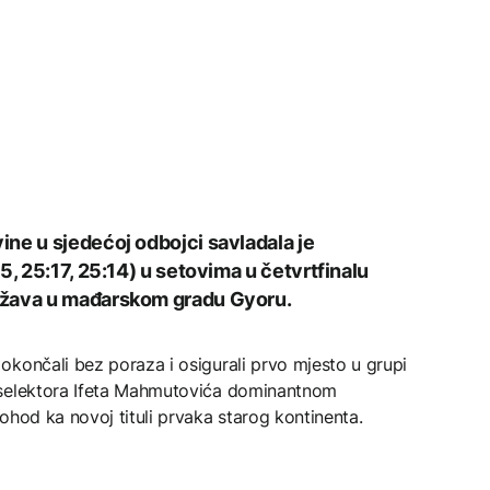
ne u sjedećoj odbojci savladala je
5, 25:17, 25:14) u setovima u četvrtfinalu
ržava u mađarskom gradu Gyoru.
okončali bez poraza i osigurali prvo mjesto u grupi
 selektora Ifeta Mahmutovića dominantnom
ohod ka novoj tituli prvaka starog kontinenta.