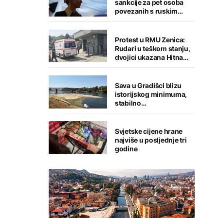
sankcije za pet osoba
povezanih s ruskim
vojno-industrijskim
kompleksom
Protest u RMU Zenica:
Rudari u teškom stanju,
dvojici ukazana Hitna
medicinska pomoć
Sava u Gradišci blizu
istorijskog minimuma,
stabilno
vodosnabdijevanje
grada
Svjetske cijene hrane
najviše u posljednje tri
godine