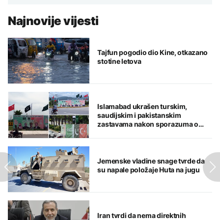
Najnovije vijesti
Tajfun pogodio dio Kine, otkazano
stotine letova
Islamabad ukrašen turskim,
saudijskim i pakistanskim
zastavama nakon sporazuma o
zajedničkoj odbrani
Jemenske vladine snage tvrde da
su napale položaje Huta na jugu
Iran tvrdi da nema direktnih