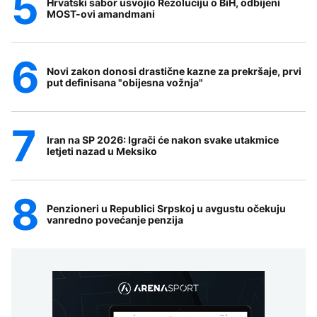
Hrvatski sabor usvojio Rezoluciju o BiH, odbijeni
MOST-ovi amandmani
Novi zakon donosi drastične kazne za prekršaje, prvi
put definisana "obijesna vožnja"
Iran na SP 2026: Igrači će nakon svake utakmice
letjeti nazad u Meksiko
Penzioneri u Republici Srpskoj u avgustu očekuju
vanredno povećanje penzija