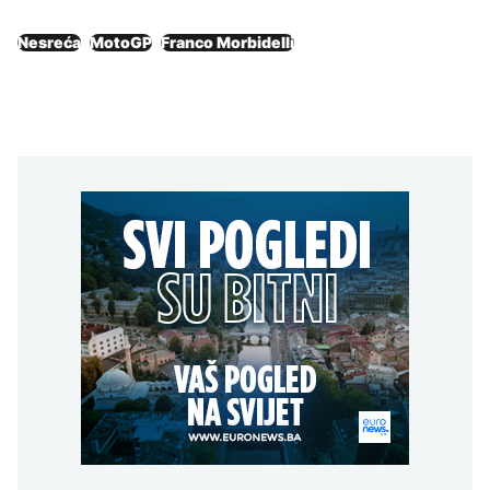
Nesreća
MotoGP
Franco Morbidelli