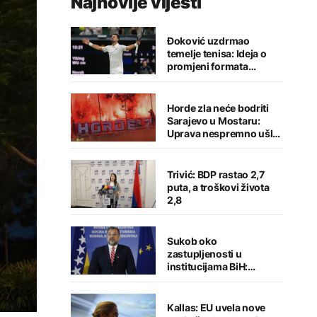
Najnovije vijesti
Đoković uzdrmao
temelje tenisa: Ideja o
promjeni formata
izazvala buru reakcija
Horde zla neće bodriti
Sarajevo u Mostaru:
Uprava nespremno ušla
u sezonu
Trivić: BDP rastao 2,7
puta, a troškovi života
2,8
Sukob oko
zastupljenosti u
institucijama BiH:
Konaković otvorio
pitanje, Košarac traži
odgovore
Kallas: EU uvela nove