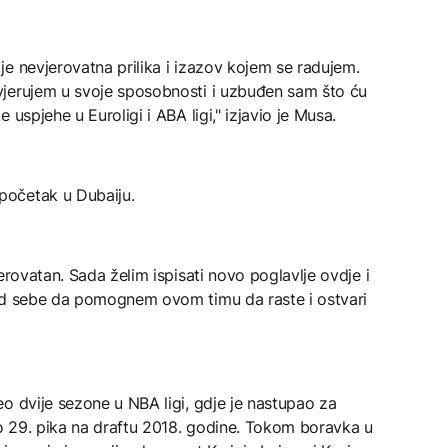
e nevjerovatna prilika i izazov kojem se radujem.
vjerujem u svoje sposobnosti i uzbuđen sam što ću
uspjehe u Euroligi i ABA ligi," izjavio je Musa.
početak u Dubaiju.
erovatan. Sada želim ispisati novo poglavlje ovdje i
 od sebe da pomognem ovom timu da raste i ostvari
o dvije sezone u NBA ligi, gdje je nastupao za
ao 29. pika na draftu 2018. godine. Tokom boravka u