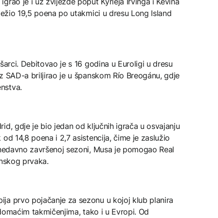
rao je i uz zvijezde poput Kyrieja Irvinga i Kevina
lježio 19,5 poena po utakmici u dresu Long Island
šarci. Debitovao je s 16 godina u Euroligi u dresu
z SAD-a briljirao je u španskom Río Breogánu, gdje
nstva.
id, gdje je bio jedan od ključnih igrača u osvajanju
od 14,8 poena i 2,7 asistencija, čime je zaslužio
U nedavno završenoj sezoni, Musa je pomogao Real
anskog prvaka.
ja prvo pojačanje za sezonu u kojoj klub planira
u domaćim takmičenjima, tako i u Evropi. Od