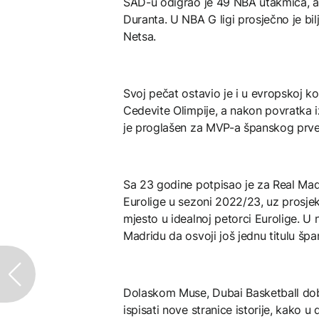
SAD-u odigrao je 49 NBA utakmica, a ig
Duranta. U NBA G ligi prosječno je bi
Netsa.
Svoj pečat ostavio je i u evropskoj ko
Cedevite Olimpije, a nakon povratka i
je proglašen za MVP-a španskog prve
Sa 23 godine potpisao je za Real Madr
Eurolige u sezoni 2022/23, uz prosjek 
mjesto u idealnoj petorci Eurolige. 
Madridu da osvoji još jednu titulu šp
Dolaskom Muse, Dubai Basketball dobi
ispisati nove stranice istorije, kako 