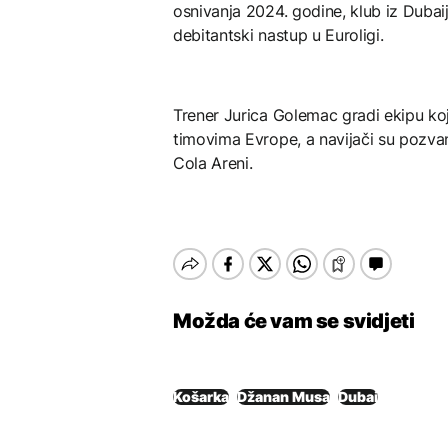
osnivanja 2024. godine, klub iz Dubai
debitantski nastup u Euroligi.
Trener Jurica Golemac gradi ekipu koj
timovima Evrope, a navijači su pozva
Cola Areni.
Možda će vam se svidjeti
Košarka
Džanan Musa
Dubai