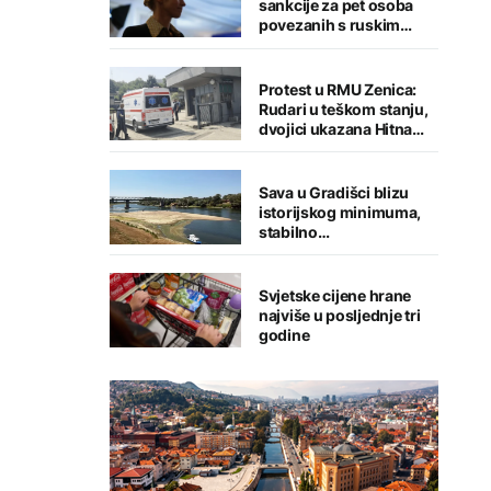
sankcije za pet osoba
povezanih s ruskim
vojno-industrijskim
kompleksom
Protest u RMU Zenica:
Rudari u teškom stanju,
dvojici ukazana Hitna
medicinska pomoć
Sava u Gradišci blizu
istorijskog minimuma,
stabilno
vodosnabdijevanje
grada
Svjetske cijene hrane
najviše u posljednje tri
godine