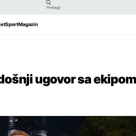
jet
Sport
Magazin
došnji ugovor sa ekipo