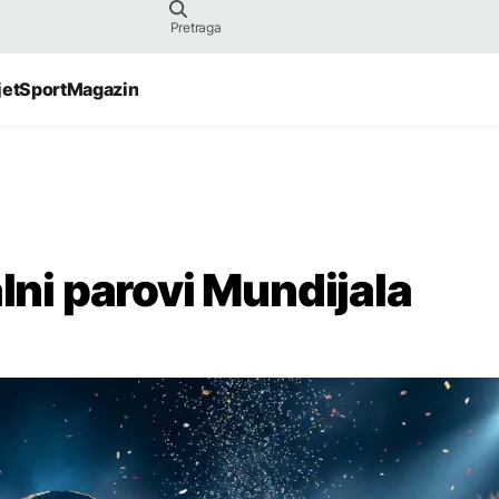
jet
Sport
Magazin
alni parovi Mundijala