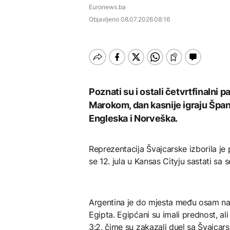
septembra: Stiže
AKTUELNO
AKTUELNO
Umjesto X-a popunjava
vojske
Euronews.ba
evropski pozorišni
se kružić, izdata
spektakl “Brechtovi
Objavljeno
08.07.2026 08:16
uputstva za skreniranje
Hirošima obilježava
Požar se širi Bijeljinom,
duhovi”
godišnjicu atomskog
zatvorena obilaznica
AKTUELNO
bombardovanja: Poziv
na ukidanje nuklearnog
Plan da se u Crnoj Gori
oružja
AKTUELNO
prave centri za prihvat
TEHNOLOGIJA
migranata? Spajić:
Požar se širi Bijeljinom,
Nismo vodili pregovore
Dio rakete SpaceX
zatvorena obilaznica
velikom brzinom pada
Poznati su i ostali četvrtfinalni p
FOKUS
na Mjesec
Marokom, dan kasnije igraju Španija
Žedni za novcem: Koje bi
Engleska i Norveška.
nove poreze EU mogla
uvesti od 2028. godine?
Reprezentacija Švajcarske izborila je
TEHNOLOGIJA
se 12. jula u Kansas Cityju sastati sa 
Britanska kraljevska
kovnica iz elektronskog
otpada izdvaja zlato
Argentina je do mjesta među osam najb
Egipta. Egipćani su imali prednost, ali 
3:2, čime su zakazali duel sa Švajcar