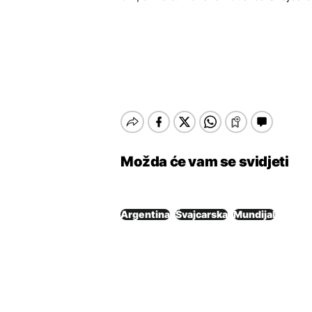
Možda će vam se svidjeti
Argentina
Švajcarska
Mundijal