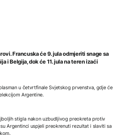
arovi. Francuska će 9. jula odmjeriti snage sa
 i Belgija, dok će 11. jula na teren izaći
 plasman u četvrtfinale Svjetskog prvenstva, gdje će
selekcijom Argentine.
oljih stigla nakon uzbudljivog preokreta protiv
su Argentinci uspjeli preokrenuti rezultat i slaviti sa
skom.