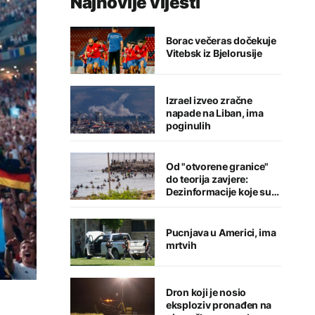
Najnovije vijesti
Borac večeras dočekuje
Vitebsk iz Bjelorusije
Izrael izveo zračne
napade na Liban, ima
poginulih
Od "otvorene granice"
do teorija zavjere:
Dezinformacije koje su
pratile krizu u Seuti
Pucnjava u Americi, ima
mrtvih
Dron koji je nosio
eksploziv pronađen na