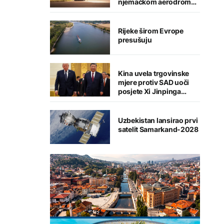
njemačkom aerodromu,
sumnja se na Rusiju
Rijeke širom Evrope
presušuju
Kina uvela trgovinske
mjere protiv SAD uoči
posjete Xi Jinpinga
Washingtonu
Uzbekistan lansirao prvi
satelit Samarkand-2028