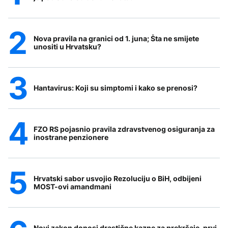
Nova pravila na granici od 1. juna; Šta ne smijete
unositi u Hrvatsku?
Hantavirus: Koji su simptomi i kako se prenosi?
FZO RS pojasnio pravila zdravstvenog osiguranja za
inostrane penzionere
Hrvatski sabor usvojio Rezoluciju o BiH, odbijeni
MOST-ovi amandmani
Novi zakon donosi drastične kazne za prekršaje, prvi