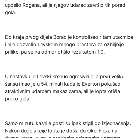
uposlio Rogana, ali je njegov udarac završio tik pored
gola.
Do kraja prvog dijela Borac je kontrolisao ritam utakmice
i nije dozvolio Levskom mnogo prostora za ozbiljnije
prilike, pa se na odmor otišlo rezultatom 1:0.
U nastavku je Levski krenuo agresivnije, a prvu veliku
šansu imao je u 54. minuti kada je Everton pokušao
atraktivnim udarcem makazicama, ali je lopta otišla
preko gola.
Samo minutu kasnije gosti su ipak stigli do izjednačenja.
Nakon duge akcije lopta je došla do Oko-Flexa na
desnoj strani, a on je preciznim prizemnim udarcem