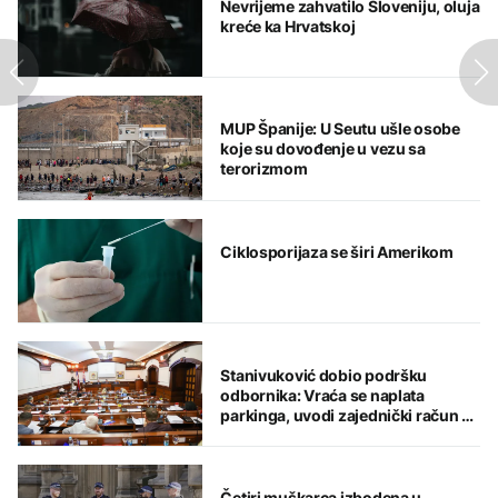
Nevrijeme zahvatilo Sloveniju, oluja
kreće ka Hrvatskoj
MUP Španije: U Seutu ušle osobe
koje su dovođenje u vezu sa
terorizmom
Ciklosporijaza se širi Amerikom
Stanivuković dobio podršku
odbornika: Vraća se naplata
parkinga, uvodi zajednički račun za
komunalije i kredit od 18 miliona
KM
Četiri muškarca izbodena u