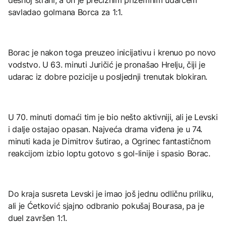
savladao golmana Borca za 1:1.
Borac je nakon toga preuzeo inicijativu i krenuo po novo
vodstvo. U 63. minuti Juričić je pronašao Hrelju, čiji je
udarac iz dobre pozicije u posljednji trenutak blokiran.
U 70. minuti domaći tim je bio nešto aktivniji, ali je Levski
i dalje ostajao opasan. Najveća drama viđena je u 74.
minuti kada je Dimitrov šutirao, a Ogrinec fantastičnom
reakcijom izbio loptu gotovo s gol-linije i spasio Borac.
Do kraja susreta Levski je imao još jednu odličnu priliku,
ali je Ćetković sjajno odbranio pokušaj Bourasa, pa je
duel završen 1:1.