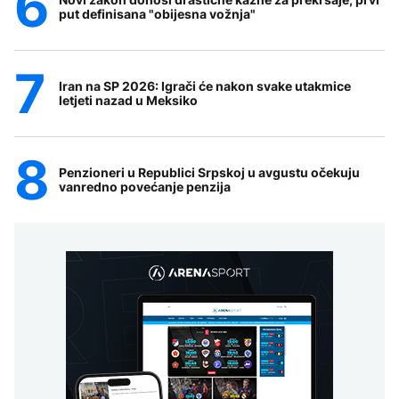
put definisana "obijesna vožnja"
Iran na SP 2026: Igrači će nakon svake utakmice
letjeti nazad u Meksiko
Penzioneri u Republici Srpskoj u avgustu očekuju
vanredno povećanje penzija