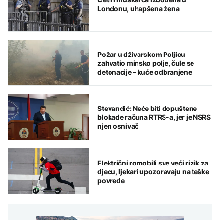
Londonu, uhapšena žena
Požar u dživarskom Poljicu
zahvatio minsko polje, čule se
detonacije – kuće odbranjene
Stevandić: Neće biti dopuštene
blokade računa RTRS-a, jer je NSRS
njen osnivač
Električni romobili sve veći rizik za
djecu, ljekari upozoravaju na teške
povrede