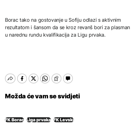
Borac tako na gostovanje u Sofiju odlazi s aktivnim
rezultatom i šansom da se kroz revanš bori za plasman
u narednu rundu kvalifikacija za Ligu prvaka.
Možda će vam se svidjeti
FK Borac
Liga prvaka
FK Levski