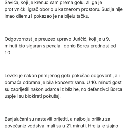
Savića, koji je krenuo sam prema golu, ali ga je
protivnički igrač oborio u kaznenom prostoru. Sudija nije
imao dilemu i pokazao je na bijelu tačku.
Odgovornost je preuzeo upravo Juričić, koji je u 9.
minuti bio siguran s penala i donio Borcu prednost od
1:0.
Levski je nakon primljenog gola pokušao odgovoriti, ali
domaća odbrana je bila koncentrisana. U 10. minuti gosti
su zaprijetili nakon udarca iz blizine, no defanzivci Borca
uspjeli su blokirati pokušaj.
Banjalučani su nastavili prijetiti, a najbolju priliku za
povećanje vodstva imali su u 21. minuti. Hrelja je sjajno