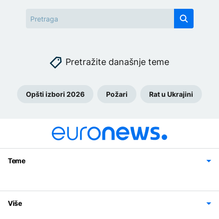
Pretražite današnje teme
Opšti izbori 2026
Požari
Rat u Ukrajini
Teme
Bosna i Hercegovina
Region
Svijet
Sport
Magazin
Više