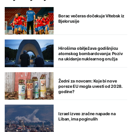
Borac večeras dočekuje Vitebsk iz
Bjelorusije
Hirošima obilježava godišnjicu
atomskog bombardovanja: Poziv
na ukidanje nuklearnog oružja
Žedni za novcem: Koje bi nove
poreze EU mogla uvesti od 2028.
godine?
Izrael izveo zračne napade na
Liban, ima poginulih