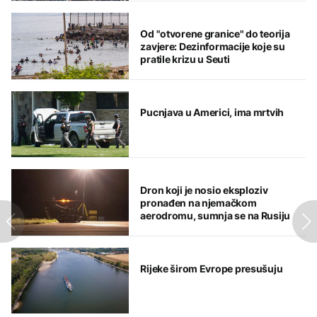
Od "otvorene granice" do teorija
zavjere: Dezinformacije koje su
pratile krizu u Seuti
Pucnjava u Americi, ima mrtvih
Dron koji je nosio eksploziv
pronađen na njemačkom
aerodromu, sumnja se na Rusiju
Rijeke širom Evrope presušuju