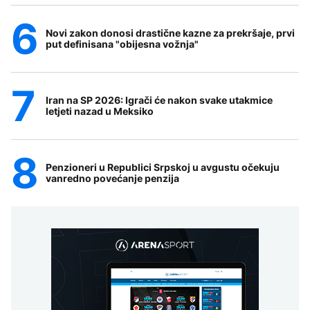
Novi zakon donosi drastične kazne za prekršaje, prvi
put definisana "obijesna vožnja"
Iran na SP 2026: Igrači će nakon svake utakmice
letjeti nazad u Meksiko
Penzioneri u Republici Srpskoj u avgustu očekuju
vanredno povećanje penzija