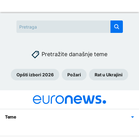
Pretražite današnje teme
Opšti izbori 2026
Požari
Rat u Ukrajini
Teme
Bosna i Hercegovina
Region
Svijet
Sport