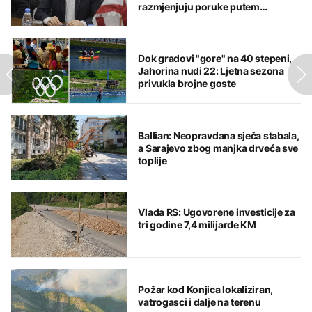
razmjenjuju poruke putem
posrednika
Dok gradovi "gore" na 40 stepeni,
Jahorina nudi 22: Ljetna sezona
privukla brojne goste
Ballian: Neopravdana sječa stabala,
a Sarajevo zbog manjka drveća sve
toplije
Vlada RS: Ugovorene investicije za
tri godine 7,4 milijarde KM
Požar kod Konjica lokaliziran,
vatrogasci i dalje na terenu