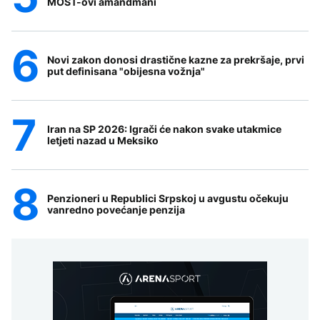
MOST-ovi amandmani
Novi zakon donosi drastične kazne za prekršaje, prvi
put definisana "obijesna vožnja"
Iran na SP 2026: Igrači će nakon svake utakmice
letjeti nazad u Meksiko
Penzioneri u Republici Srpskoj u avgustu očekuju
vanredno povećanje penzija