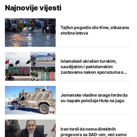
Najnovije vijesti
Tajfun pogodio dio Kine, otkazano
stotine letova
Islamabad ukrašen turskim,
saudijskim i pakistanskim
zastavama nakon sporazuma o
zajedničkoj odbrani
Jemenske vladine snage tvrde da
su napale položaje Huta na jugu
Iran tvrdi da nema direktnih
pregovora sa SAD-om, već samo