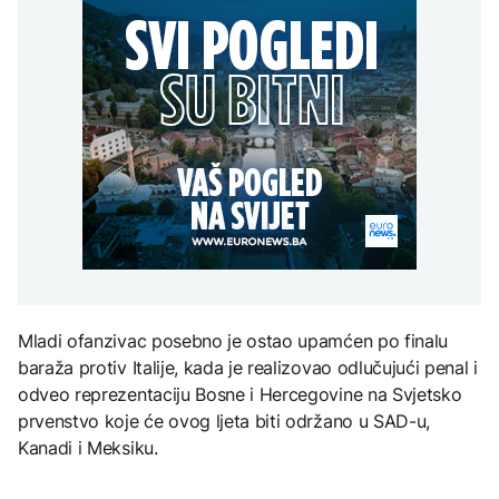
uputstva za skreniranje
Hirošima obilježava
zatvorena obilaznica
AKTUELNO
spektakl “Brechtovi
godišnjicu atomskog
duhovi”
bombardovanja: Poziv
Plan da se u Crnoj Gori
na ukidanje nuklearnog
AKTUELNO
prave centri za prihvat
oružja
migranata? Spajić:
TEHNOLOGIJA
Požar se širi Bijeljinom,
Nismo vodili pregovore
zatvorena obilaznica
Dio rakete SpaceX
FOKUS
velikom brzinom pada
na Mjesec
Žedni za novcem: Koje bi
nove poreze EU mogla
uvesti od 2028. godine?
TEHNOLOGIJA
Britanska kraljevska
kovnica iz elektronskog
Mladi ofanzivac posebno je ostao upamćen po finalu
otpada izdvaja zlato
baraža protiv Italije, kada je realizovao odlučujući penal i
odveo reprezentaciju Bosne i Hercegovine na Svjetsko
prvenstvo koje će ovog ljeta biti održano u SAD-u,
Kanadi i Meksiku.