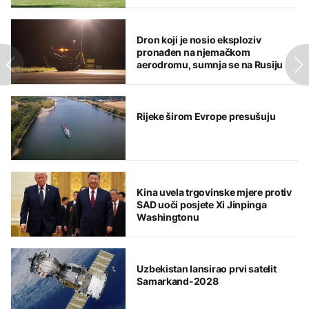
Dron koji je nosio eksploziv
pronađen na njemačkom
aerodromu, sumnja se na Rusiju
Rijeke širom Evrope presušuju
Kina uvela trgovinske mjere protiv
SAD uoči posjete Xi Jinpinga
Washingtonu
Uzbekistan lansirao prvi satelit
Samarkand-2028