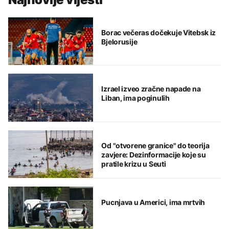
Borac večeras dočekuje Vitebsk iz
Bjelorusije
Izrael izveo zračne napade na
Liban, ima poginulih
Od "otvorene granice" do teorija
zavjere: Dezinformacije koje su
pratile krizu u Seuti
Pucnjava u Americi, ima mrtvih