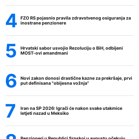
FZO RS pojasnio pravila zdravstvenog osiguranja za
inostrane penzionere
Hrvatski sabor usvojio Rezoluciju o BiH, odbijeni
MOST-ovi amandmani
Novi zakon donosi drastične kazne za prekršaje, prvi
put definisana "obijesna vožnja"
Iran na SP 2026: Igrači će nakon svake utakmice
letjeti nazad u Meksiko
Penzioneri u Republici Srpskoj u avgustu očekuju