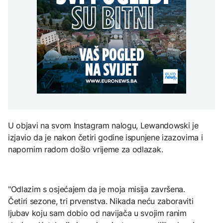
potrošnju
Mediji: Ruski dronovi
za pristupanje SEPA:
napali njemački teretni
Korist za privredu ali i
Grgurević traži
brod u Crnom moru
građane
odgovore o planiranoj
BIZNIS
solarnoj elektrani u
blizini Manastira Ostrog
ZDRAVLJE
BiH zvanično aplicirala
za pristupanje SEPA:
Šta je Ciklospora i da li
AKTUELNO
Korist za privredu ali i
prijeti širenje u Evropi?
građane
Ljudi u Mađarskoj
krenuli pješke preko
Dunava, stiglo
upozorenje
KULTURA
U objavi na svom Instagram nalogu, Lewandowski je
Sarajevo Fest početkom
septembra: Stiže
izjavio da je nakon četiri godine ispunjene izazovima i
evropski pozorišni
napornim radom došlo vrijeme za odlazak.
spektakl “Brechtovi
duhovi”
"Odlazim s osjećajem da je moja misija završena.
Četiri sezone, tri prvenstva. Nikada neću zaboraviti
ljubav koju sam dobio od navijača u svojim ranim