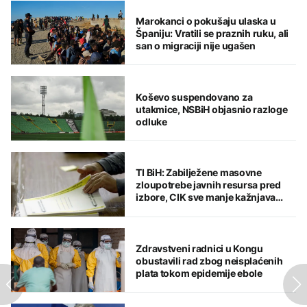
Marokanci o pokušaju ulaska u
Španiju: Vratili se praznih ruku, ali
san o migraciji nije ugašen
Koševo suspendovano za
utakmice, NSBiH objasnio razloge
odluke
TI BiH: Zabilježene masovne
zloupotrebe javnih resursa pred
izbore, CIK sve manje kažnjava
ključne nepravilnosti
Zdravstveni radnici u Kongu
obustavili rad zbog neisplaćenih
plata tokom epidemije ebole