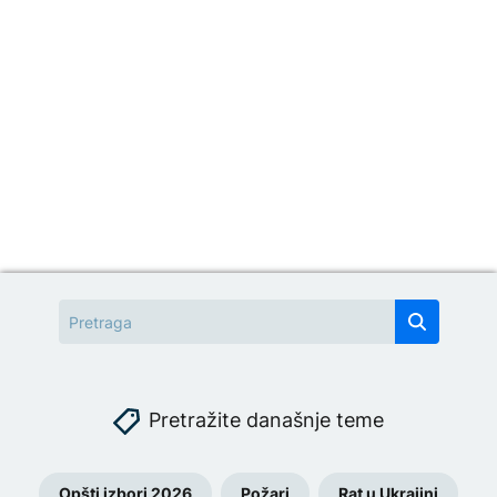
Pretražite današnje teme
Opšti izbori 2026
Požari
Rat u Ukrajini