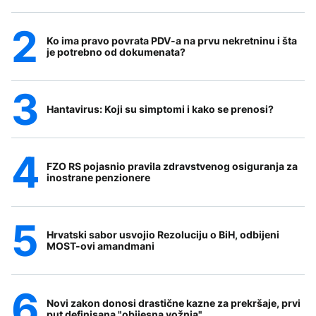
Ko ima pravo povrata PDV-a na prvu nekretninu i šta
je potrebno od dokumenata?
Hantavirus: Koji su simptomi i kako se prenosi?
FZO RS pojasnio pravila zdravstvenog osiguranja za
inostrane penzionere
Hrvatski sabor usvojio Rezoluciju o BiH, odbijeni
MOST-ovi amandmani
Novi zakon donosi drastične kazne za prekršaje, prvi
put definisana "obijesna vožnja"