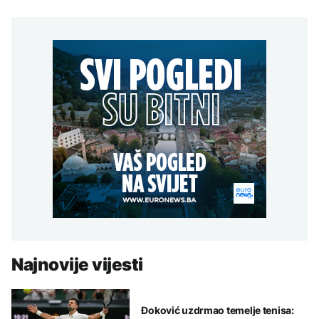
Najnovije vijesti
Đoković uzdrmao temelje tenisa: