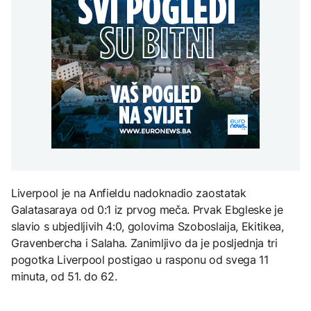
Poremećaji u Hormuzu:
aktivan, gust dim
POLITIKA
djece moraju platiti 942
Promet prepolovljen
otežava gašenje iz zraka
miliona dolara
uprkos smirivanju
Macut najavio dodatne
sukoba SAD-a i Irana
AKTUELNO
mjere za ublažavanje
posljedica toplotnog
Požar kod Konjica i dalje
talasa
KULTURA
aktivan, gust dim
EVROPA
otežava gašenje iz zraka
Rat i pijesak prijete
drevnim piramidama
Kallas: EU uvela nove
Meroe u Sudanu
sankcije za pet osoba
povezanih s ruskim
vojno-industrijskim
kompleksom
ZANIMLJIVOSTI
Liverpool je na Anfieldu nadoknadio zaostatak
Rihanna radi na novom
Galatasaraya od 0:1 iz prvog meča. Prvak Ebgleske je
albumu
slavio s ubjedljivih 4:0, golovima Szoboslaija, Ekitikea,
Gravenbercha i Salaha. Zanimljivo da je posljednja tri
pogotka Liverpool postigao u rasponu od svega 11
minuta, od 51. do 62.