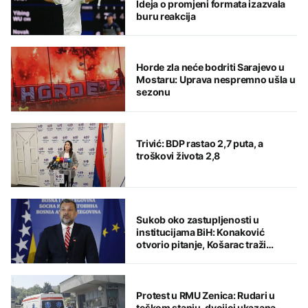
Ideja o promjeni formata izazvala
buru reakcija
Horde zla neće bodriti Sarajevo u
Mostaru: Uprava nespremno ušla u
sezonu
Trivić: BDP rastao 2,7 puta, a
troškovi života 2,8
Sukob oko zastupljenosti u
institucijama BiH: Konaković
otvorio pitanje, Košarac traži
odgovore
Protest u RMU Zenica: Rudari u
teškom stanju, dvojici ukazana