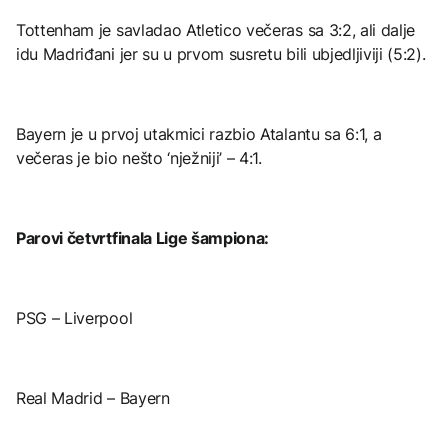
Tottenham je savladao Atletico večeras sa 3:2, ali dalje
idu Madriđani jer su u prvom susretu bili ubjedljiviji (5:2).
Bayern je u prvoj utakmici razbio Atalantu sa 6:1, a
večeras je bio nešto ‘nježniji’ – 4:1.
Parovi četvrtfinala Lige šampiona:
PSG – Liverpool
Real Madrid – Bayern