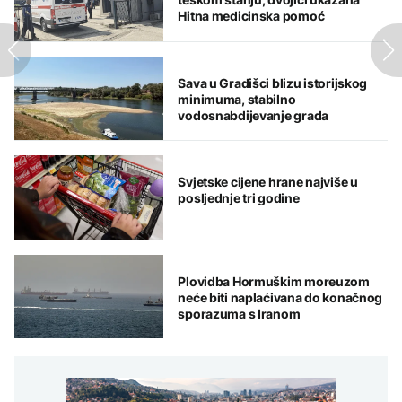
Hitna medicinska pomoć
Sava u Gradišci blizu istorijskog
minimuma, stabilno
vodosnabdijevanje grada
Svjetske cijene hrane najviše u
posljednje tri godine
Plovidba Hormuškim moreuzom
neće biti naplaćivana do konačnog
sporazuma s Iranom