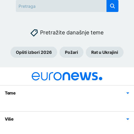
Pretražite današnje teme
Opšti izbori 2026
Požari
Rat u Ukrajini
Teme
Bosna i Hercegovina
Region
Svijet
Sport
Magazin
Više