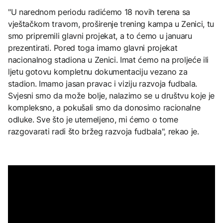
"U narednom periodu radićemo 18 novih terena sa
vještačkom travom, proširenje trening kampa u Zenici, tu
smo pripremili glavni projekat, a to ćemo u januaru
prezentirati. Pored toga imamo glavni projekat
nacionalnog stadiona u Zenici. Imat ćemo na proljeće ili
ljetu gotovu kompletnu dokumentaciju vezano za
stadion. Imamo jasan pravac i viziju razvoja fudbala.
Svjesni smo da može bolje, nalazimo se u društvu koje je
kompleksno, a pokušali smo da donosimo racionalne
odluke. Sve što je utemeljeno, mi ćemo o tome
razgovarati radi što bržeg razvoja fudbala", rekao je.