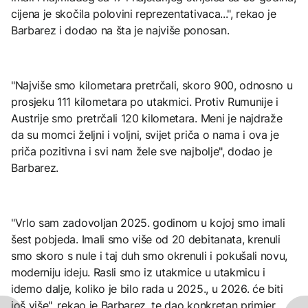
cijena je skočila polovini reprezentativaca...", rekao je
Barbarez i dodao na šta je najviše ponosan.
"Najviše smo kilometara pretrčali, skoro 900, odnosno u
prosjeku 111 kilometara po utakmici. Protiv Rumunije i
Austrije smo pretrčali 120 kilometara. Meni je najdraže
da su momci željni i voljni, svijet priča o nama i ova je
priča pozitivna i svi nam žele sve najbolje", dodao je
Barbarez.
"Vrlo sam zadovoljan 2025. godinom u kojoj smo imali
šest pobjeda. Imali smo više od 20 debitanata, krenuli
smo skoro s nule i taj duh smo okrenuli i pokušali novu,
moderniju ideju. Rasli smo iz utakmice u utakmicu i
idemo dalje, koliko je bilo rada u 2025., u 2026. će biti
još više", rekao je Barbarez, te dao konkretan primjer