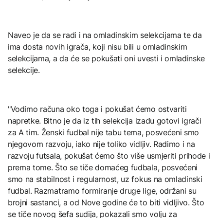
Naveo je da se radi i na omladinskim selekcijama te da
ima dosta novih igrača, koji nisu bili u omladinskim
selekcijama, a da će se pokušati oni uvesti i omladinske
selekcije.
"Vodimo računa oko toga i pokušat ćemo ostvariti
napretke. Bitno je da iz tih selekcija izađu gotovi igrači
za A tim. Ženski fudbal nije tabu tema, posvećeni smo
njegovom razvoju, iako nije toliko vidljiv. Radimo i na
razvoju futsala, pokušat ćemo što više usmjeriti prihode i
prema tome. Što se tiče domaćeg fudbala, posvećeni
smo na stabilnost i regularnost, uz fokus na omladinski
fudbal. Razmatramo formiranje druge lige, održani su
brojni sastanci, a od Nove godine će to biti vidljivo. Što
se tiče novog šefa sudija, pokazali smo volju za