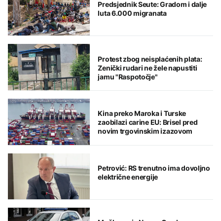
Predsjednik Seute: Gradom i dalje
luta 6.000 migranata
Protest zbog neisplaćenih plata:
Zenički rudari ne žele napustiti
jamu "Raspotočje"
Kina preko Maroka i Turske
zaobilazi carine EU: Brisel pred
novim trgovinskim izazovom
Petrović: RS trenutno ima dovoljno
električne energije