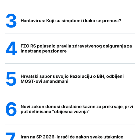
Hantavirus: Koji su simptomi i kako se prenosi?
FZO RS pojasnio pravila zdravstvenog osiguranja za
inostrane penzionere
Hrvatski sabor usvojio Rezoluciju o BiH, odbijeni
MOST-ovi amandmani
Novi zakon donosi drastične kazne za prekršaje, prvi
put definisana "obijesna vožnja"
Iran na SP 2026: Igrači će nakon svake utakmice