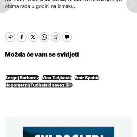
obima rada u godini na izmaku.
Možda će vam se svidjeti
Sergej Barbarez
Vico Zeljković
Emir Spahić
Nogometni/Fudbalski savez BiH