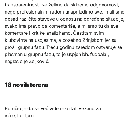
transparentnost. Ne želimo da skinemo odgovornost,
nego profesionalnim radom unaprijedimo sve. Imali smo
dosad različite stavove u odnosu na određene situacije,
svako ima pravo da komentariše, a mi smo tu da sve
komentare i kritike analiziramo. Čestitam svim
klubovima na uspjesima, a posebno Zrinjskom jer su
prošli grupnu fazu. Treću godinu zaredom ostvaruje se
plasman u grupnu fazu, to je uspjeh bh. fudbala",
naglasio je Zeljković.
18 novih terena
Poručio je da se već vide rezultati vezano za
infrastrukturu.