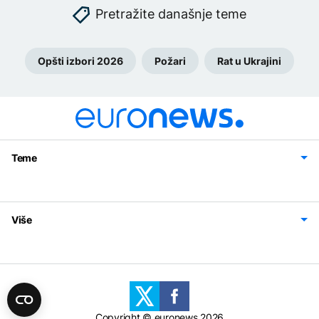
Pretražite današnje teme
Opšti izbori 2026
Požari
Rat u Ukrajini
Teme
Bosna i Hercegovina
Region
Svijet
Sport
Magazin
Više
Impressum
Kontakt
Politika privatnosti
Uslovi korišćenja
Copyright © euronews 2026