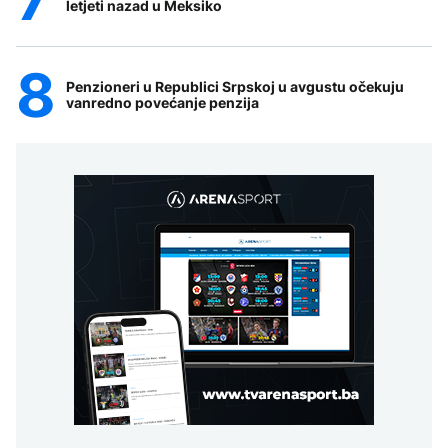
letjeti nazad u Meksiko
Penzioneri u Republici Srpskoj u avgustu očekuju
vanredno povećanje penzija