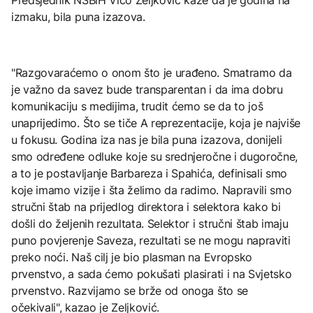
izmaku, bila puna izazova.
"Razgovaraćemo o onom što je urađeno. Smatramo da
je važno da savez bude transparentan i da ima dobru
komunikaciju s medijima, trudit ćemo se da to još
unaprijedimo. Što se tiče A reprezentacije, koja je najviše
u fokusu. Godina iza nas je bila puna izazova, donijeli
smo određene odluke koje su srednjeročne i dugoročne,
a to je postavljanje Barbareza i Spahića, definisali smo
koje imamo vizije i šta želimo da radimo. Napravili smo
stručni štab na prijedlog direktora i selektora kako bi
došli do željenih rezultata. Selektor i stručni štab imaju
puno povjerenje Saveza, rezultati se ne mogu napraviti
preko noći. Naš cilj je bio plasman na Evropsko
prvenstvo, a sada ćemo pokušati plasirati i na Svjetsko
prvenstvo. Razvijamo se brže od onoga što se
očekivali", kazao je Zeljković.