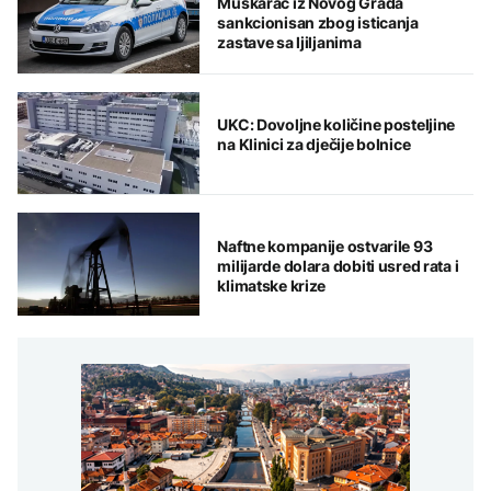
Muškarac iz Novog Grada
sankcionisan zbog isticanja
zastave sa ljiljanima
UKC: Dovoljne količine posteljine
na Klinici za dječije bolnice
Naftne kompanije ostvarile 93
milijarde dolara dobiti usred rata i
klimatske krize