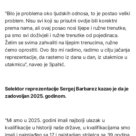
"Bilo je problema oko ljudskih odnosa, to je postao veliki
problem. Nisu svi koji su prisutni ovdje bili korektni
prema nama, ali ovaj posao nosi lijepe i ružne trenutke,
pa smo svi doživjeli i ružne trenutke od pojedinaca.
Želim se svima zahvaliti na lijepim trenucima, ružne
ćemo oprostiti. Ovo što mi radimo, radimo u cilju jačanja
reprezentacije, da rastemo iz dana u dan, iz utakmice u
utakmicu", naveo je Spahić.
Selektor reprezentacije Sergej Barbarez kazao je da je
zadovoljan 2025. godinom.
"Mi smo u 2025. godini imali najbolji ulazak u
kvalifikacije u historiji naše države, u kvalifikacijama smo
imali i najmlađeg sa 17 i najstarijeg strijelca sa 39 godina,