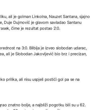
liku, ali je golman Linkolna, Nauzet Santana, sjajno
je, Duje Dujmović je glavom savladao Santanu
asek, čime je rezultat postao 2:0.
rednost na 3:0. Bilbija je izveo slobodan udarac,
, ali je Slobodan Jakovljević bio brz i precizan,
o prilika, ali nisu uspjeli postići gol pa se na
ao znatno bolje, a najbliži pogotku bili su u 62.