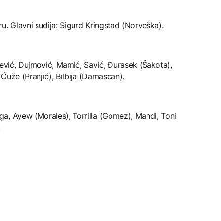
u. Glavni sudija: Sigurd Kringstad (Norveška).
jević, Dujmović, Mamić, Savić, Đurasek (Šakota),
 Ćuže (Pranjić), Bilbija (Damascan).
a, Ayew (Morales), Torrilla (Gomez), Mandi, Toni
.