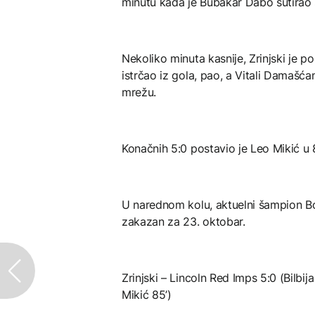
minutu kada je Bubakar Dabo šutirao
Nekoliko minuta kasnije, Zrinjski je 
istrčao iz gola, pao, a Vitali Damašćan
mrežu.
Konačnih 5:0 postavio je Leo Mikić u 
U narednom kolu, aktuelni šampion B
zakazan za 23. oktobar.
Zrinjski – Lincoln Red Imps 5:0 (Bilbij
Mikić 85’)