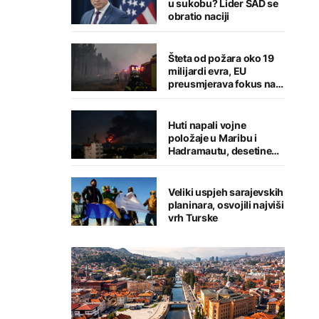
u sukobu? Lider SAD se
obratio naciji
Šteta od požara oko 19
milijardi evra, EU
preusmjerava fokus na
prevenciju
Huti napali vojne
položaje u Maribu i
Hadramautu, desetine
stradalih
Veliki uspjeh sarajevskih
planinara, osvojili najviši
vrh Turske