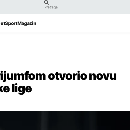
jet
Sport
Magazin
trijumfom otvorio novu
e lige