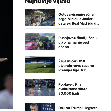
Najnovije vijesti
Gotova višemjesečna
saga: Vinicius Junior
ostaje u Real Madridu do
2032. godine
Pucnjava u školi, učenik
ubio najmanje šest
osoba
Željezničar i BSK
otvaraju novu sezonu
Premijer lige BiH:
Sarajlije u problemima,
Banjalučani pišu istoriju
Poplave u Kini,
evakuisano skoro
30.000 ljudi
Da li su Trump i Hegseth