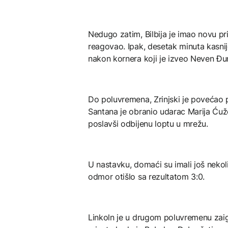
Nedugo zatim, Bilbija je imao novu pri
reagovao. Ipak, desetak minuta kasni
nakon kornera koji je izveo Neven Đur
Do poluvremena, Zrinjski je povećao p
Santana je obranio udarac Marija Ćužea
poslavši odbijenu loptu u mrežu.
U nastavku, domaći su imali još nekolik
odmor otišlo sa rezultatom 3:0.
Linkoln je u drugom poluvremenu zaigr