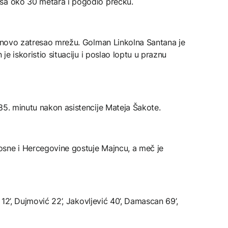
 sa oko 30 metara i pogodio prečku.
ponovo zatresao mrežu. Golman Linkolna Santana je
 je iskoristio situaciju i poslao loptu u praznu
85. minutu nakon asistencije Mateja Šakote.
osne i Hercegovine gostuje Majncu, a meč je
a 12’, Dujmović 22’, Jakovljević 40’, Damascan 69’,