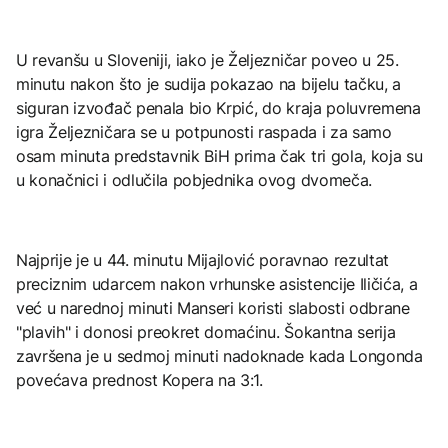
U revanšu u Sloveniji, iako je Željezničar poveo u 25.
minutu nakon što je sudija pokazao na bijelu tačku, a
siguran izvođač penala bio Krpić, do kraja poluvremena
igra Željezničara se u potpunosti raspada i za samo
osam minuta predstavnik BiH prima čak tri gola, koja su
u konačnici i odlučila pobjednika ovog dvomeča.
Najprije je u 44. minutu Mijajlović poravnao rezultat
preciznim udarcem nakon vrhunske asistencije Iličića, a
već u narednoj minuti Manseri koristi slabosti odbrane
"plavih" i donosi preokret domaćinu. Šokantna serija
završena je u sedmoj minuti nadoknade kada Longonda
povećava prednost Kopera na 3:1.