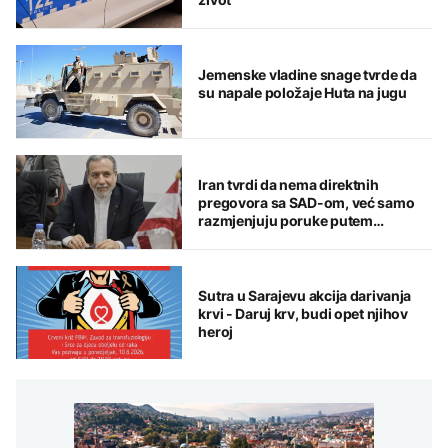
Jemenske vladine snage tvrde da
su napale položaje Huta na jugu
Iran tvrdi da nema direktnih
pregovora sa SAD-om, već samo
razmjenjuju poruke putem
posrednika
Sutra u Sarajevu akcija darivanja
krvi - Daruj krv, budi opet njihov
heroj