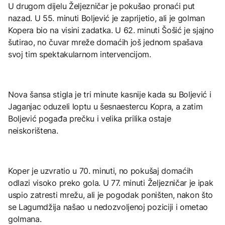
U drugom dijelu Željezničar je pokušao pronaći put
nazad. U 55. minuti Boljević je zaprijetio, ali je golman
Kopera bio na visini zadatka. U 62. minuti Šošić je sjajno
šutirao, no čuvar mreže domaćih još jednom spašava
svoj tim spektakularnom intervencijom.
Nova šansa stigla je tri minute kasnije kada su Boljević i
Jaganjac oduzeli loptu u šesnaestercu Kopra, a zatim
Boljević pogađa prečku i velika prilika ostaje
neiskorištena.
Koper je uzvratio u 70. minuti, no pokušaj domaćih
odlazi visoko preko gola. U 77. minuti Željezničar je ipak
uspio zatresti mrežu, ali je pogodak poništen, nakon što
se Lagumdžija našao u nedozvoljenoj poziciji i ometao
golmana.