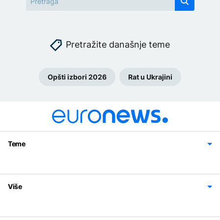
Pretražite današnje teme
Opšti izbori 2026
Rat u Ukrajini
Teme
Bosna i Hercegovina
Region
Svijet
Sport
Magazin
Više
Impressum
Kontakt
Politika privatnosti
Uslovi korišćenja