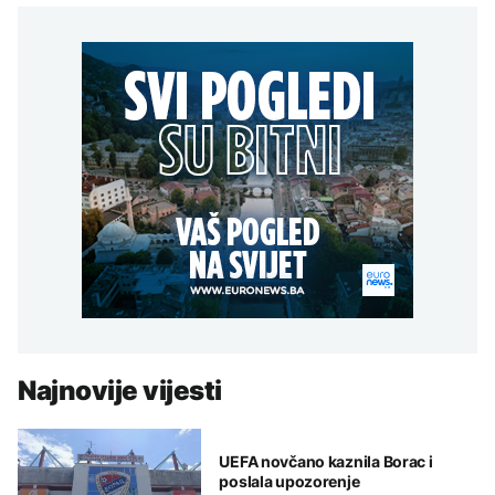
Najnovije vijesti
UEFA novčano kaznila Borac i
poslala upozorenje