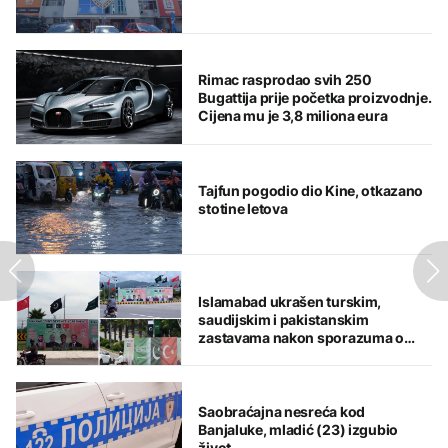
Rimac rasprodao svih 250
Bugattija prije početka proizvodnje.
Cijena mu je 3,8 miliona eura
Tajfun pogodio dio Kine, otkazano
stotine letova
Islamabad ukrašen turskim,
saudijskim i pakistanskim
zastavama nakon sporazuma o
zajedničkoj odbrani
Saobraćajna nesreća kod
Banjaluke, mladić (23) izgubio
život