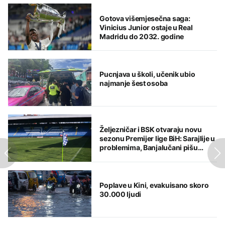
Gotova višemjesečna saga:
Vinicius Junior ostaje u Real
Madridu do 2032. godine
Pucnjava u školi, učenik ubio
najmanje šest osoba
Željezničar i BSK otvaraju novu
sezonu Premijer lige BiH: Sarajlije u
problemima, Banjalučani pišu
istoriju
Poplave u Kini, evakuisano skoro
30.000 ljudi