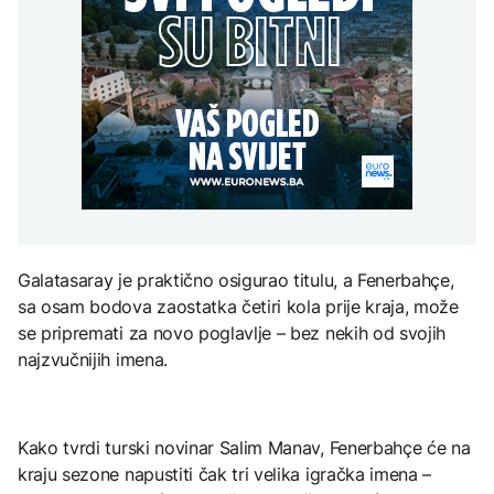
Redovi na aerodromima i
djece moraju platiti 942
graničnim prelazima u
miliona dolara
Nuklearka Krško
EU: Koja je svrha EES
DRUŠTVO
smanjuje proizvodnju
sistema ako se isključuje
zbog niskog vodostaja i
čim je preopterećen?
Počela isplata penzija u
visokih temperatura
RS
Save
KULTURA
BIZNIS
Rat i pijesak prijete
drevnim piramidama
Skočile cijene nafte na
Meroe u Sudanu
svjetskom tržištu, hoće li
se to odraziti na BiH
ZANIMLJIVOSTI
Galatasaray je praktično osigurao titulu, a Fenerbahçe,
sa osam bodova zaostatka četiri kola prije kraja, može
Rihanna radi na novom
se pripremati za novo poglavlje – bez nekih od svojih
albumu
najzvučnijih imena.
Kako tvrdi turski novinar Salim Manav, Fenerbahçe će na
kraju sezone napustiti čak tri velika igračka imena –