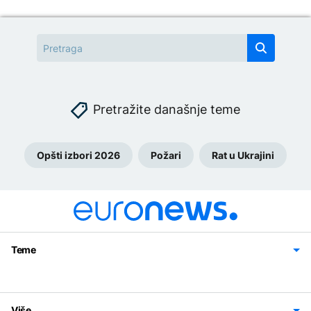
Pretražite današnje teme
Opšti izbori 2026
Požari
Rat u Ukrajini
Teme
Bosna i Hercegovina
Region
Svijet
Sport
Magazin
Više