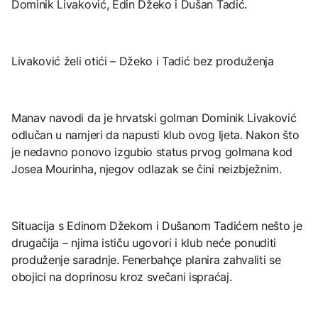
Dominik Livaković, Edin Džeko i Dušan Tadić.
Livaković želi otići – Džeko i Tadić bez produženja
Manav navodi da je hrvatski golman Dominik Livaković
odlučan u namjeri da napusti klub ovog ljeta. Nakon što
je nedavno ponovo izgubio status prvog golmana kod
Josea Mourinha, njegov odlazak se čini neizbježnim.
Situacija s Edinom Džekom i Dušanom Tadićem nešto je
drugačija – njima ističu ugovori i klub neće ponuditi
produženje saradnje. Fenerbahçe planira zahvaliti se
obojici na doprinosu kroz svečani ispraćaj.