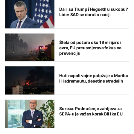
Da li su Trump i Hegseth u sukobu?
Lider SAD se obratio naciji
Šteta od požara oko 19 milijardi
evra, EU preusmjerava fokus na
prevenciju
Huti napali vojne položaje u Maribu
i Hadramautu, desetine stradalih
Soreca: Podnošenje zahtjeva za
SEPA-u je važan korak BiH ka EU