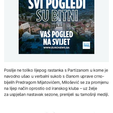
grada
Svjetske cijene hrane
razgovarali o
AKTUELNO
djece moraju platiti 942
najviše u posljednje tri
digitalizaciji, izborima i
miliona dolara
godine
jačanju institucija BiH
Europol: U Srbiji i
AKTUELNO
Njemačkoj uhapšeni
krijumčari koji su
Crishock i Badnjević
prebacivali migrante iz
KULTURA
razgovarali o
Sirije
AKTUELNO
digitalizaciji, izborima i
Rat i pijesak prijete
jačanju institucija BiH
drevnim piramidama
Plovidba Hormuškim
Meroe u Sudanu
moreuzom neće biti
naplaćivana do
konačnog sporazuma s
Iranom
ZANIMLJIVOSTI
Poslije ne toliko lijepog rastanka s Partizanom u kome je
Rihanna radi na novom
navodno ušao u verbalni sukob s članom uprave crno-
albumu
bijelih Predragom Mijatovićem, Milošević se za promjenu
na lijep način oprostio od iranskog kluba – uz želje
za uspješan nastavak sezone, prenijeli su tamošnji mediji.