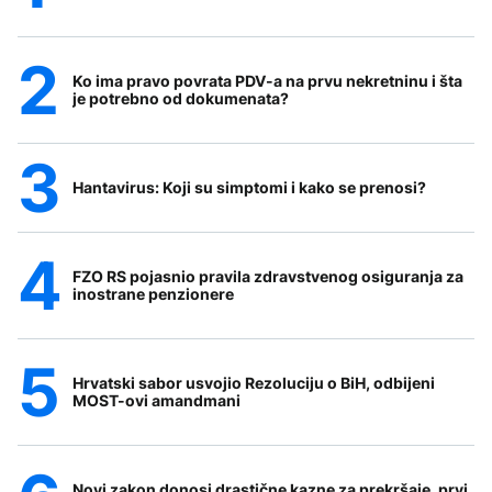
Ko ima pravo povrata PDV-a na prvu nekretninu i šta
je potrebno od dokumenata?
Hantavirus: Koji su simptomi i kako se prenosi?
FZO RS pojasnio pravila zdravstvenog osiguranja za
inostrane penzionere
Hrvatski sabor usvojio Rezoluciju o BiH, odbijeni
MOST-ovi amandmani
Novi zakon donosi drastične kazne za prekršaje, prvi