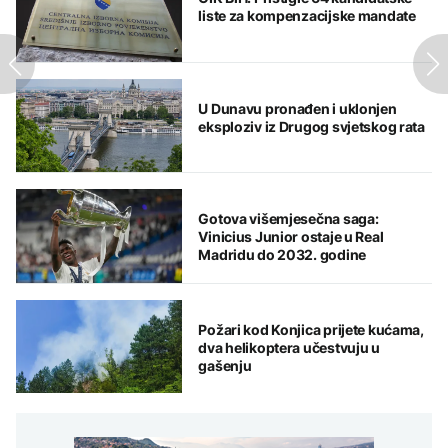
liste za kompenzacijske mandate
U Dunavu pronađen i uklonjen
eksploziv iz Drugog svjetskog rata
Gotova višemjesečna saga:
Vinicius Junior ostaje u Real
Madridu do 2032. godine
Požari kod Konjica prijete kućama,
dva helikoptera učestvuju u
gašenju