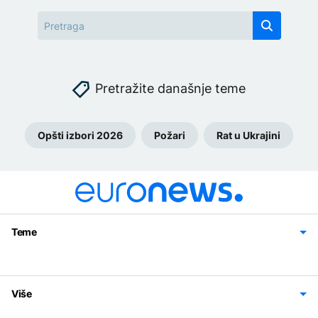
Pretražite današnje teme
Opšti izbori 2026
Požari
Rat u Ukrajini
Teme
Bosna i Hercegovina
Region
Svijet
Sport
Magazin
Više