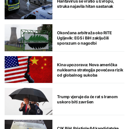
Hantavirus se vratio u Evropu,
struka najavila hitan sastanak
Okončana arbitraža oko RiTE
Ugljevik: EGS i BiH zaključili
sporazum o nagodbi
Kina upozorava: Nova američka
nuklearna strategija povećava rizik
od globalnog sukoba
Trump vjeruje da će rat s Iranom
uskoro biti završen
CIK BiH: Pristigle 64 kandidatske