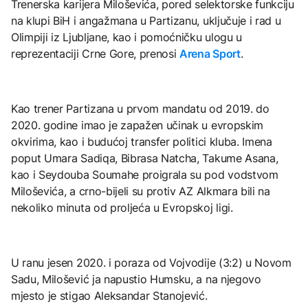
Trenerska karijera Miloševića, pored selektorske funkciju
na klupi BiH i angažmana u Partizanu, uključuje i rad u
Olimpiji iz Ljubljane, kao i pomoćničku ulogu u
reprezentaciji Crne Gore, prenosi
Arena Sport
.
Kao trener Partizana u prvom mandatu od 2019. do
2020. godine imao je zapažen učinak u evropskim
okvirima, kao i budućoj transfer politici kluba. Imena
poput Umara Sadiqa, Bibrasa Natcha, Takume Asana,
kao i Seydouba Soumahe proigrala su pod vodstvom
Miloševića, a crno-bijeli su protiv AZ Alkmara bili na
nekoliko minuta od proljeća u Evropskoj ligi.
U ranu jesen 2020. i poraza od Vojvodije (3:2) u Novom
Sadu, Milošević ja napustio Humsku, a na njegovo
mjesto je stigao Aleksandar Stanojević.