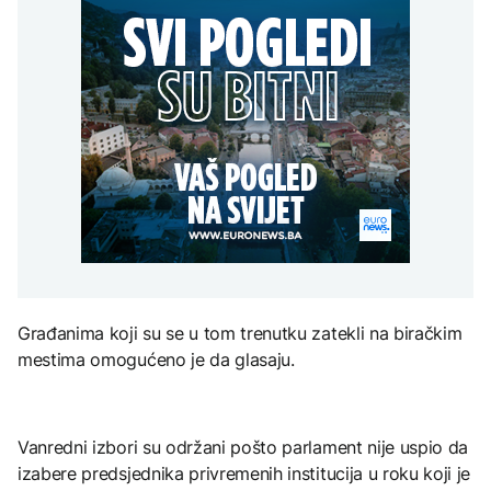
Španija postavila
aktivan, gust dim
djece moraju platiti 942
ultimatum Italiji da ukine
otežava gašenje iz zraka
miliona dolara
Grčka dronovima
granične kontrole
kontrolisala više od 300
AKTUELNO
plaža zbog nelegalnog
zauzimanja obale
Požar kod Konjica i dalje
KULTURA
aktivan, gust dim
FOKUS
otežava gašenje iz zraka
Rat i pijesak prijete
drevnim piramidama
Amerikanci
Meroe u Sudanu
upozoravaju: Putin bi
mogao testirati NATO
ograničenim napadom,
najveći rizik od jeseni
ZANIMLJIVOSTI
Rihanna radi na novom
Građanima koji su se u tom trenutku zatekli na biračkim
albumu
mestima omogućeno je da glasaju.
Vanredni izbori su održani pošto parlament nije uspio da
izabere predsjednika privremenih institucija u roku koji je