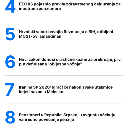
FZO RS pojasnio pravila zdravstvenog osiguranja za
inostrane penzionere
Hrvatski sabor usvojio Rezoluciju o BiH, odbijeni
MOST-ovi amandmani
Novi zakon donosi drastične kazne za prekršaje, prvi
put definisana "obijesna vožnja"
Iran na SP 2026: Igrači će nakon svake utakmice
letjeti nazad u Meksiko
Penzioneri u Republici Srpskoj u avgustu očekuju
vanredno povećanje penzija