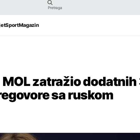
jet
Sport
Magazin
 MOL zatražio dodatnih
regovore sa ruskom