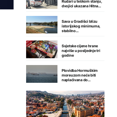
Rudari u teškom stanju,
dvojici ukazana Hitna
medicinska pomoć
Sava u Gradišci blizu
istorijskog minimuma,
stabilno
vodosnabdijevanje
grada
Svjetske cijene hrane
najviše u posljednje tri
godine
Plovidba Hormuškim
moreuzom neće biti
naplaćivana do
konačnog sporazuma s
Iranom