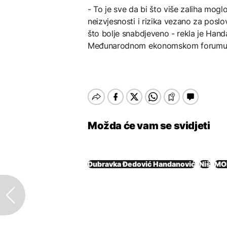
- To je sve da bi što više zaliha moglo
neizvjesnosti i rizika vezano za pos
što bolje snabdjeveno - rekla je Han
Međunarodnom ekonomskom forumu
Možda će vam se svidjeti
Dubravka Đedović Handanović
Niš
MO