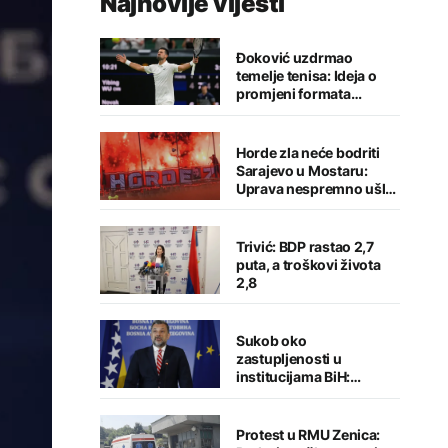
Najnovije vijesti
Đoković uzdrmao
temelje tenisa: Ideja o
promjeni formata
izazvala buru reakcija
Horde zla neće bodriti
Sarajevo u Mostaru:
Uprava nespremno ušla
u sezonu
Trivić: BDP rastao 2,7
puta, a troškovi života
2,8
Sukob oko
zastupljenosti u
institucijama BiH:
Konaković otvorio
pitanje, Košarac traži
odgovore
Protest u RMU Zenica: