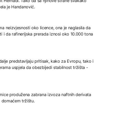
lt Hernadi. Tako da sa njihove strane svakako
vela je Handanović.
a neizvjesnosti oko licence, ona je naglasila da
i i da rafinerijska prerada iznosi oko 10.000 tona
dalje predstavljaju pritisak, kako za Evropu, tako i
erama uspjela da obezbijedi stabilnost tržišta -
mice produžena zabrana izvoza naftnih derivata
a domaćem tržištu.