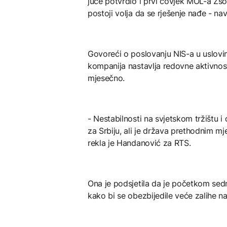
juče potvrdio i prvi čovjek MOL-a Zso
postoji volja da se rješenje nađe - na
Govoreći o poslovanju NIS-a u uslovim
kompanija nastavlja redovne aktivnost
mjesečno.
- Nestabilnosti na svjetskom tržištu i 
za Srbiju, ali je država prethodnim mj
rekla je Handanović za RTS.
Ona je podsjetila da je početkom sed
kako bi se obezbijedile veće zalihe n