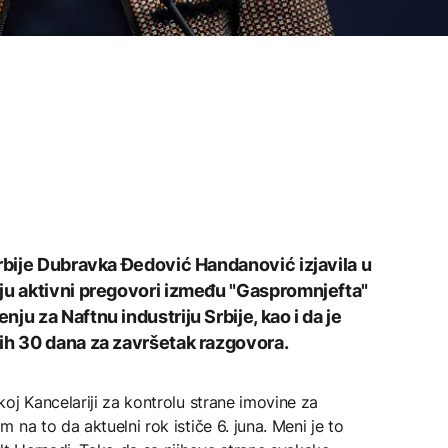
Srbije Dubravka Đedović Handanović izjavila u
ju aktivni pregovori između "Gaspromnjefta"
ju za Naftnu industriju Srbije, kao i da je
ih 30 dana za završetak razgovora.
oj Kancelariji za kontrolu strane imovine za
na to da aktuelni rok ističe 6. juna. Meni je to