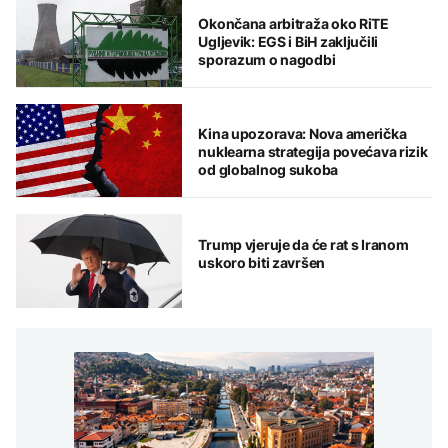
Okončana arbitraža oko RiTE
Ugljevik: EGS i BiH zaključili
sporazum o nagodbi
Kina upozorava: Nova američka
nuklearna strategija povećava rizik
od globalnog sukoba
Trump vjeruje da će rat s Iranom
uskoro biti završen