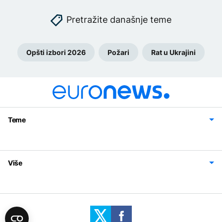
Pretražite današnje teme
Opšti izbori 2026
Požari
Rat u Ukrajini
Teme
Bosna i Hercegovina
Region
Svijet
Sport
Magazin
Više
Impressum
Kontakt
Politika privatnosti
Uslovi korišćenja