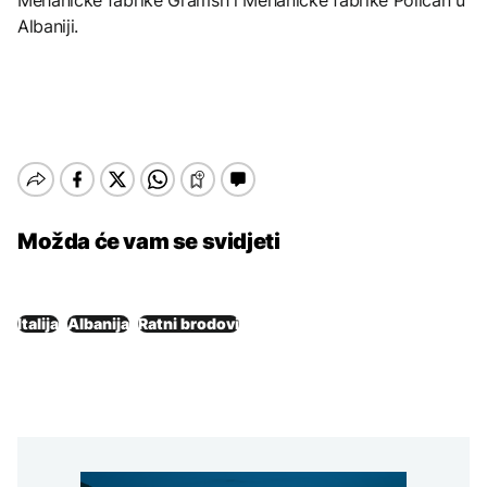
Mehaničke fabrike Gramsh i Mehaničke fabrike Polican u
Albaniji.
Možda će vam se svidjeti
Italija
Albanija
Ratni brodovi