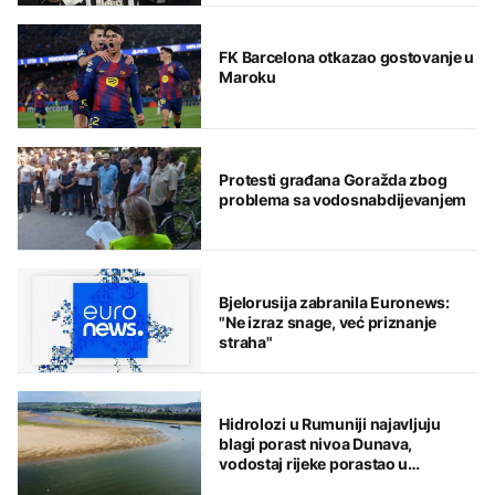
FK Barcelona otkazao gostovanje u
Maroku
Protesti građana Goražda zbog
problema sa vodosnabdijevanjem
Bjelorusija zabranila Euronews:
"Ne izraz snage, već priznanje
straha"
Hidrolozi u Rumuniji najavljuju
blagi porast nivoa Dunava,
vodostaj rijeke porastao u
Mađarskoj