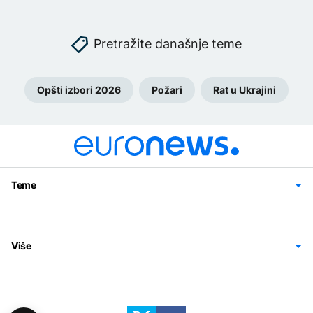
Pretražite današnje teme
Opšti izbori 2026
Požari
Rat u Ukrajini
Teme
Bosna i Hercegovina
Region
Svijet
Sport
Magazin
Više
Impressum
Kontakt
Politika privatnosti
Uslovi korišćenja