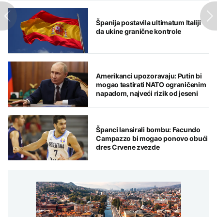
Španija postavila ultimatum Italiji
da ukine granične kontrole
Amerikanci upozoravaju: Putin bi
mogao testirati NATO ograničenim
napadom, najveći rizik od jeseni
Španci lansirali bombu: Facundo
Campazzo bi mogao ponovo obući
dres Crvene zvezde