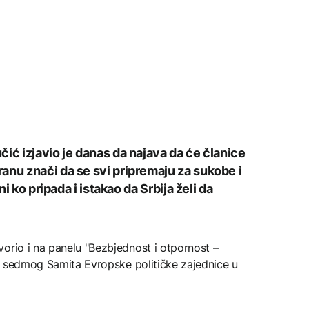
ić izjavio je danas da najava da će članice
anu znači da se svi pripremaju za sukobe i
ni ko pripada i istakao da Srbija želi da
orio i na panelu "Bezbjednost i otpornost –
iru sedmog Samita Evropske političke zajednice u