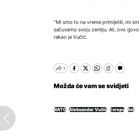
''Mi smo to na vreme primijetili, mi 
sačuvamo svoju zemlju. Ali, ovo govori
rekao je Vučić.
Možda će vam se svidjeti
NATO
Aleksandar Vučić
Evropa
Rat