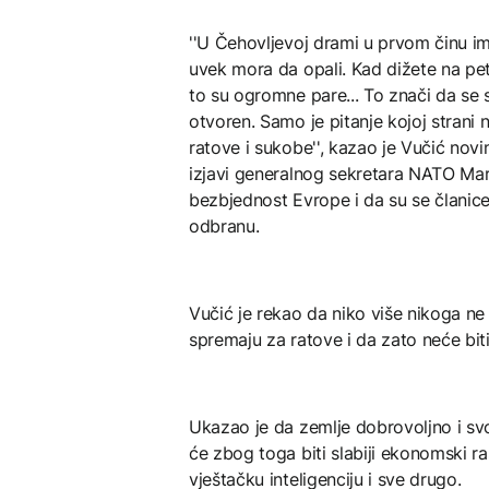
''U Čehovljevoj drami u prvom činu i
uvek mora da opali. Kad dižete na pet
to su ogromne pare... To znači da se
otvoren. Samo je pitanje kojoj strani
ratove i sukobe'', kazao je Vučić no
izjavi generalnog sekretara NATO Ma
bezbjednost Evrope i da su se člani
odbranu.
Vučić je rekao da niko više nikoga ne ž
spremaju za ratove i da zato neće bi
Ukazao je da zemlje dobrovoljno i sv
će zbog toga biti slabiji ekonomski ra
vještačku inteligenciju i sve drugo.