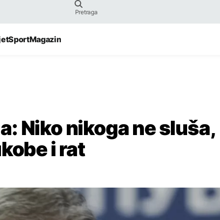
jet
Sport
Magazin
: Niko nikoga ne sluša,
kobe i rat