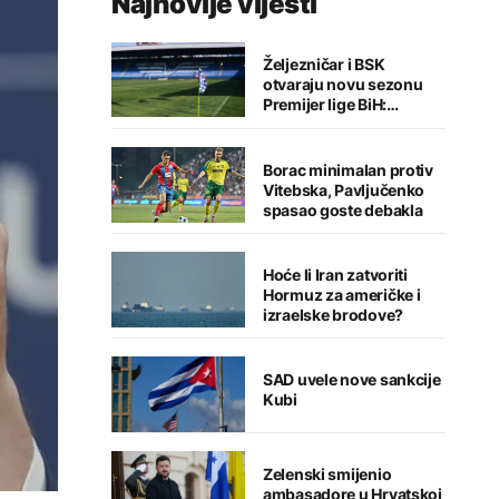
Najnovije vijesti
Željezničar i BSK
otvaraju novu sezonu
Premijer lige BiH:
Sarajlije u problemima,
Banjalučani pišu istoriju
Borac minimalan protiv
Vitebska, Pavljučenko
spasao goste debakla
Hoće li Iran zatvoriti
Hormuz za američke i
izraelske brodove?
SAD uvele nove sankcije
Kubi
Zelenski smijenio
ambasadore u Hrvatskoj