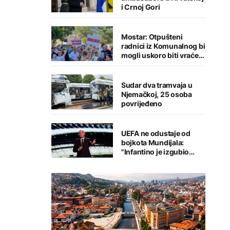
i Crnoj Gori
Mostar: Otpušteni
radnici iz Komunalnog bi
mogli uskoro biti vraćeni
na posao
Sudar dva tramvaja u
Njemačkoj, 25 osoba
povrijeđeno
UEFA ne odustaje od
bojkota Mundijala:
"Infantino je izgubio
kredibilitet"