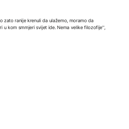
smo zato ranije krenuli da ulažemo, moramo da
 u kom smmjeri svijet ide. Nema velike filozofije'',