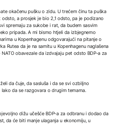
mate okačenu pušku o zidu. U trećem činu ta puška
 odsto, a prosjek je bio 2,1 odsto, pa je podizano
 svi spremaju za sukobe i rat, da budem sasvim
 neko pripada. A mi bismo htjeli da izbjegnemo
vinarima u Kopenhagenu odgovarajući na pitanje o
rka Rutea da je na samitu u Kopenhagenu naglašena
ce NATO obavezale da izdvajaju pet odsto BDP-a za
eli da čuje, da sasluša i da se svi ozbiljno
ti lako da se razgovara o drugim temama.
ojevoljno dižu učešće BDP-a za odbranu i dodao da
st, da će biti manje ulaganja u ekonomiju, u