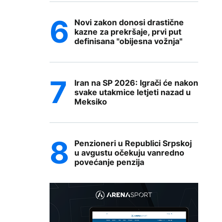
Novi zakon donosi drastične
kazne za prekršaje, prvi put
definisana "obijesna vožnja"
Iran na SP 2026: Igrači će nakon
svake utakmice letjeti nazad u
Meksiko
Penzioneri u Republici Srpskoj
u avgustu očekuju vanredno
povećanje penzija