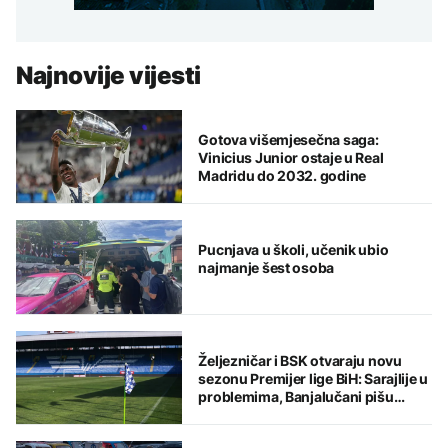
Najnovije vijesti
Gotova višemjesečna saga:
Vinicius Junior ostaje u Real
Madridu do 2032. godine
Pucnjava u školi, učenik ubio
najmanje šest osoba
Željezničar i BSK otvaraju novu
sezonu Premijer lige BiH: Sarajlije u
problemima, Banjalučani pišu
istoriju