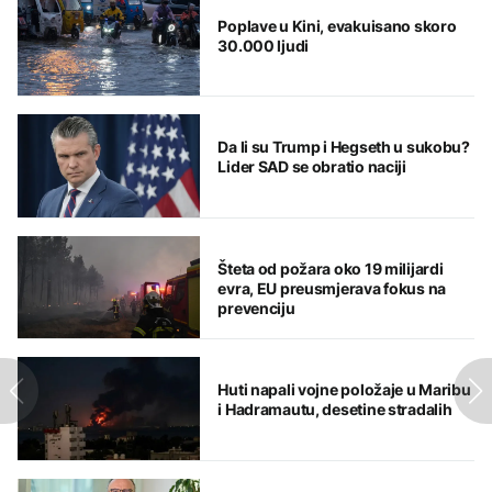
Poplave u Kini, evakuisano skoro
30.000 ljudi
Da li su Trump i Hegseth u sukobu?
Lider SAD se obratio naciji
Šteta od požara oko 19 milijardi
evra, EU preusmjerava fokus na
prevenciju
Huti napali vojne položaje u Maribu
i Hadramautu, desetine stradalih