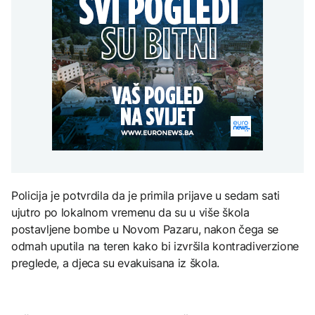
Redovi na aerodromima i
djece moraju platiti 942
graničnim prelazima u
miliona dolara
Nuklearka Krško
EU: Koja je svrha EES
DRUŠTVO
smanjuje proizvodnju
sistema ako se isključuje
zbog niskog vodostaja i
čim je preopterećen?
Počela isplata penzija u
visokih temperatura
RS
Save
KULTURA
BIZNIS
Rat i pijesak prijete
drevnim piramidama
Skočile cijene nafte na
Meroe u Sudanu
svjetskom tržištu, hoće li
se to odraziti na BiH
ZANIMLJIVOSTI
Policija je potvrdila da je primila prijave u sedam sati
Rihanna radi na novom
ujutro po lokalnom vremenu da su u više škola
albumu
postavljene bombe u Novom Pazaru, nakon čega se
odmah uputila na teren kako bi izvršila kontradiverzione
preglede, a djeca su evakuisana iz škola.