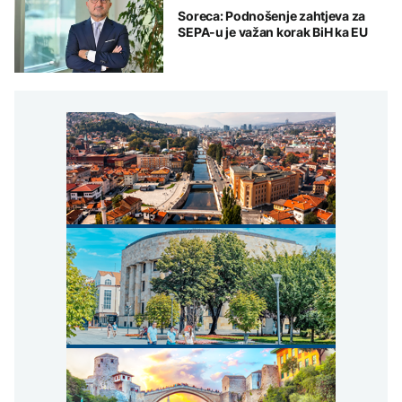
Soreca: Podnošenje zahtjeva za
SEPA-u je važan korak BiH ka EU