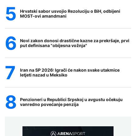
Hrvatski sabor usvojio Rezoluciju o BiH, odbijeni
MOST-ovi amandmani
Novi zakon donosi drastične kazne za prekršaje, prvi
put definisana "obijesna vožnja"
Iran na SP 2026: Igrači će nakon svake utakmice
letjeti nazad u Meksiko
Penzioneri u Republici Srpskoj u avgustu očekuju
vanredno povećanje penzija