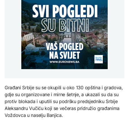
Amerikanci
vremena: Subota donosi
POLITIKA
djece moraju platiti 942
upozoravaju: Putin bi
osvježenje, a onda
miliona dolara
mogao testirati NATO
ponovo velike vrućine
Macut najavio dodatne
ograničenim napadom,
AKTUELNO
mjere za ublažavanje
najveći rizik od jeseni
posljedica toplotnog
Sladić najavio promjenu
talasa
KULTURA
vremena: Subota donosi
AKTUELNO
osvježenje, a onda
Rat i pijesak prijete
ponovo velike vrućine
drevnim piramidama
Erupcija Etne poremetila
Meroe u Sudanu
aviosaobraćaj:
Aerodrom u Kataniji
obustavio dolaske letova
ZANIMLJIVOSTI
Rihanna radi na novom
Građani Srbije su se okupili u oko 130 opština i gradova,
albumu
gdje su organizovane i mirne šetnje, a ukazali su da su
protiv blokada i uputili su podršku predsjedniku Srbije
Aleksandru Vučiću koji se večeras pridružio građanima
Voždovca u naselju Banjica.