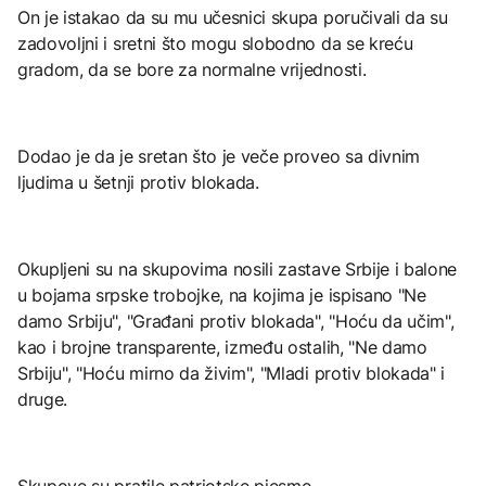
On je istakao da su mu učesnici skupa poručivali da su
zadovoljni i sretni što mogu slobodno da se kreću
gradom, da se bore za normalne vrijednosti.
Dodao je da je sretan što je veče proveo sa divnim
ljudima u šetnji protiv blokada.
Okupljeni su na skupovima nosili zastave Srbije i balone
u bojama srpske trobojke, na kojima je ispisano "Ne
damo Srbiju", "Građani protiv blokada", "Hoću da učim",
kao i brojne transparente, između ostalih, "Ne damo
Srbiju", "Hoću mirno da živim", "Mladi protiv blokada" i
druge.
Skupove su pratile patriotske pjesme.