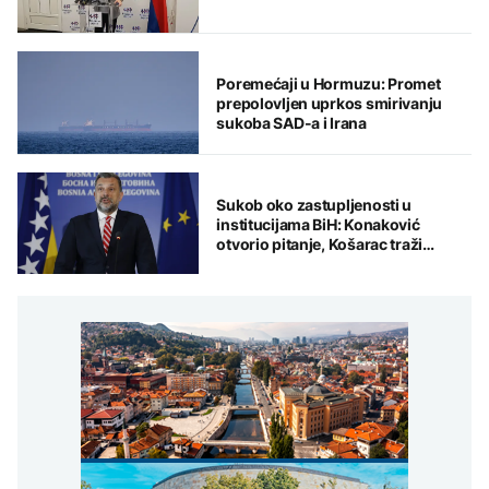
Poremećaji u Hormuzu: Promet
prepolovljen uprkos smirivanju
sukoba SAD-a i Irana
Sukob oko zastupljenosti u
institucijama BiH: Konaković
otvorio pitanje, Košarac traži
odgovore