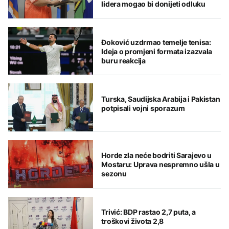
lidera mogao bi donijeti odluku
Đoković uzdrmao temelje tenisa:
Ideja o promjeni formata izazvala
buru reakcija
Turska, Saudijska Arabija i Pakistan
potpisali vojni sporazum
Horde zla neće bodriti Sarajevo u
Mostaru: Uprava nespremno ušla u
sezonu
Trivić: BDP rastao 2,7 puta, a
troškovi života 2,8