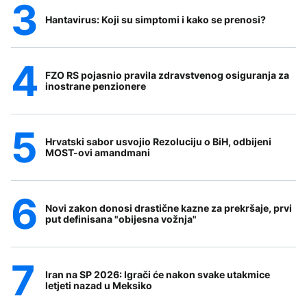
Hantavirus: Koji su simptomi i kako se prenosi?
FZO RS pojasnio pravila zdravstvenog osiguranja za
inostrane penzionere
Hrvatski sabor usvojio Rezoluciju o BiH, odbijeni
MOST-ovi amandmani
Novi zakon donosi drastične kazne za prekršaje, prvi
put definisana "obijesna vožnja"
Iran na SP 2026: Igrači će nakon svake utakmice
letjeti nazad u Meksiko