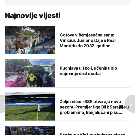
Najnovije vijesti
Gotova višemjesečna saga:
Vinicius Junior ostaje u Real
Madridu do 2032. godine
Pucnjava u školi, učenik ubio
najmanje šest osoba
Željezničar i BSK otvaraju novu
sezonu Premijer lige BiH: Sarajlije u
problemima, Banjalučani pišu
istoriju
Poplave u Kini, evakuisano skoro