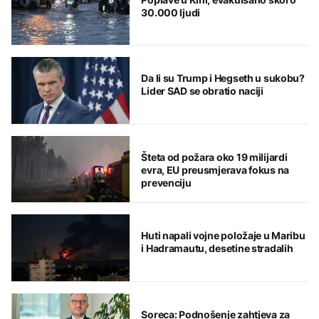
30.000 ljudi
Da li su Trump i Hegseth u sukobu?
Lider SAD se obratio naciji
Šteta od požara oko 19 milijardi
evra, EU preusmjerava fokus na
prevenciju
Huti napali vojne položaje u Maribu
i Hadramautu, desetine stradalih
Soreca: Podnošenje zahtjeva za