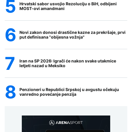
Hrvatski sabor usvojio Rezoluciju o BiH, odbijeni
MOST-ovi amandmani
Novi zakon donosi drastične kazne za prekršaje, prvi
put definisana "obijesna vožnja"
Iran na SP 2026: Igrači će nakon svake utakmice
letjeti nazad u Meksiko
Penzioneri u Republici Srpskoj u avgustu očekuju
vanredno povećanje penzija