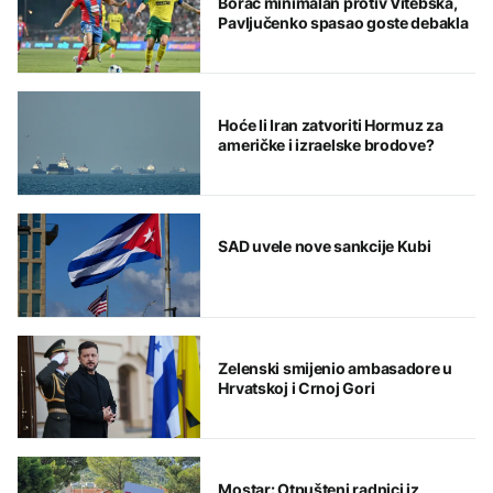
Borac minimalan protiv Vitebska,
Pavljučenko spasao goste debakla
Hoće li Iran zatvoriti Hormuz za
američke i izraelske brodove?
SAD uvele nove sankcije Kubi
Zelenski smijenio ambasadore u
Hrvatskoj i Crnoj Gori
Mostar: Otpušteni radnici iz