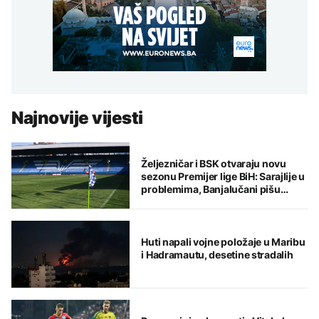
Najnovije vijesti
Željezničar i BSK otvaraju novu
sezonu Premijer lige BiH: Sarajlije u
problemima, Banjalučani pišu
istoriju
Huti napali vojne položaje u Maribu
i Hadramautu, desetine stradalih