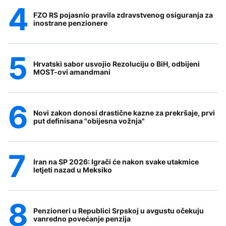
FZO RS pojasnio pravila zdravstvenog osiguranja za
inostrane penzionere
Hrvatski sabor usvojio Rezoluciju o BiH, odbijeni
MOST-ovi amandmani
Novi zakon donosi drastične kazne za prekršaje, prvi
put definisana "obijesna vožnja"
Iran na SP 2026: Igrači će nakon svake utakmice
letjeti nazad u Meksiko
Penzioneri u Republici Srpskoj u avgustu očekuju
vanredno povećanje penzija