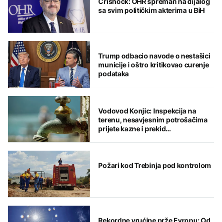
Crishock: OHR spreman na dijalog
sa svim političkim akterima u BiH
Trump odbacio navode o nestašici
municije i oštro kritikovao curenje
podataka
Vodovod Konjic: Inspekcija na
terenu, nesavjesnim potrošačima
prijete kazne i prekid
vodosnabdijevanja
Požari kod Trebinja pod kontrolom
Rekordne vrućine prže Evropu: Od