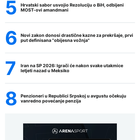
Hrvatski sabor usvojio Rezoluciju o BiH, odbijeni
MOST-ovi amandmani
Novi zakon donosi drastične kazne za prekršaje, prvi
put definisana "obijesna vožnja"
Iran na SP 2026: Igrači će nakon svake utakmice
letjeti nazad u Meksiko
Penzioneri u Republici Srpskoj u avgustu očekuju
vanredno povećanje penzija