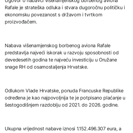
Ugovor o nabavci višenamjenskog borbenog aviona
Rafale je strateška odluka i stvara dugoročnu političku i
ekonomsku povezanost s državom i tvrtkom
proizvođačem.
Nabava višenamjenskog borbenog aviona Rafale
predstavlja najveći iskorak u razvoju sposobnosti od
devedesetih godina te najveću investiciju u Oružane
snage RH od osamostaljenja Hrvatske.
Odlukom Vlade Hrvatske, ponuda Francuske Republike
određena je kao najpovoljnija te je potpisano plaćanje u
šestogodišnjem razdoblju od 2021. do 2026. godine.
Ukupna vrijednost nabave iznosi 1.152.496.307 eura, a