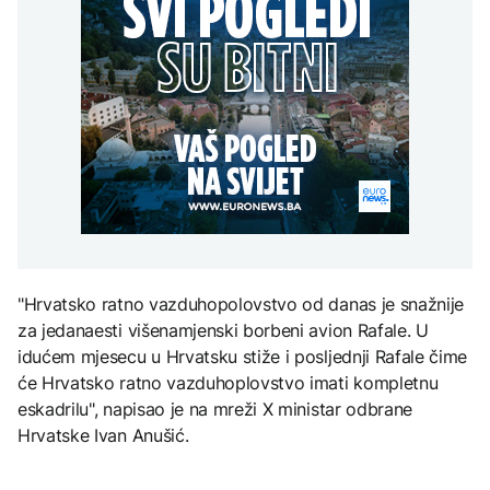
SAD uvele nove sankcije
mogli uskoro biti vraćeni
Kubi
na posao
Grgurević traži
DRUŠTVO
odgovore o planiranoj
solarnoj elektrani u
Mostar: Otpušteni
blizini Manastira Ostrog
ZDRAVLJE
radnici iz Komunalnog bi
AKTUELNO
mogli uskoro biti vraćeni
Šta je Ciklospora i da li
na posao
prijeti širenje u Evropi?
Zelenski smijenio
ambasadore u Hrvatskoj
i Crnoj Gori
KULTURA
Sarajevo Fest početkom
septembra: Stiže
"Hrvatsko ratno vazduhopolovstvo od danas je snažnije
evropski pozorišni
za jedanaesti višenamjenski borbeni avion Rafale. U
spektakl “Brechtovi
duhovi”
idućem mjesecu u Hrvatsku stiže i posljednji Rafale čime
će Hrvatsko ratno vazduhoplovstvo imati kompletnu
eskadrilu", napisao je na mreži X ministar odbrane
Hrvatske Ivan Anušić.