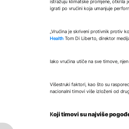
istražuju klimatske promjene, otkrila 
igrati po vrućini koja umanjuje perfo
„Vrućina je skriveni protivnik protiv k
Health
Tom Di Liberto, direktor medij
Iako vrućina utiče na sve timove, njen 
Višestruki faktori, kao što su raspored
nacionalni timovi više izloženi od drug
Кoji timovi su najviše pogođ