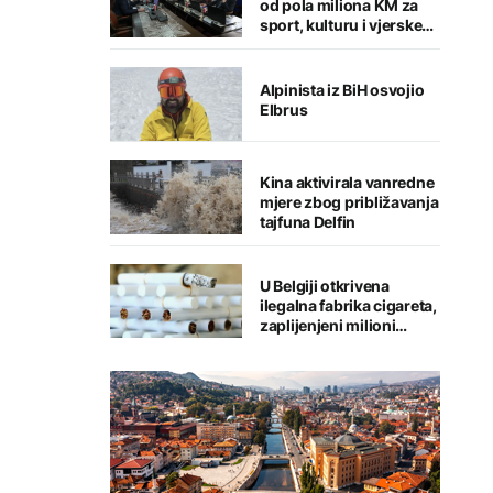
od pola miliona KM za
sport, kulturu i vjerske
institucije
Alpinista iz BiH osvojio
Elbrus
Kina aktivirala vanredne
mjere zbog približavanja
tajfuna Delfin
U Belgiji otkrivena
ilegalna fabrika cigareta,
zaplijenjeni milioni
cigareta i tone duhana