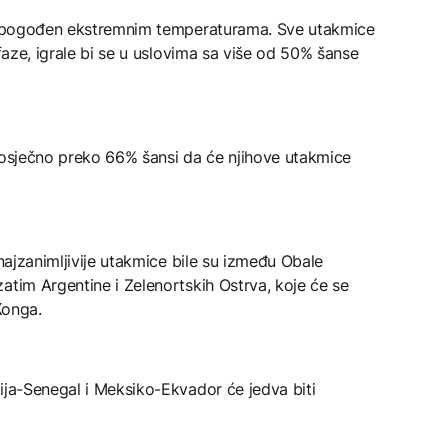
iše pogođen ekstremnim temperaturama. Sve utakmice
 faze, igrale bi se u uslovima sa više od 50% šanse
 prosječno preko 66% šansi da će njihove utakmice
 najzanimljivije utakmice bile su između Obale
atim Argentine i Zelenortskih Ostrva, koje će se
Кonga.
ija-Senegal i Meksiko-Ekvador će jedva biti