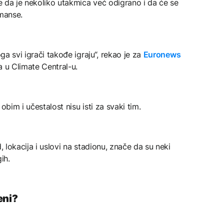
je da je nekoliko utakmica već odigrano i da će se
rmanse.
oga svi igrači takođe igraju“, rekao je za
Euronews
a u Climate Central-u.
obim i učestalost nisu isti za svaki tim.
, lokacija i uslovi na stadionu, znače da su neki
ih.
eni?