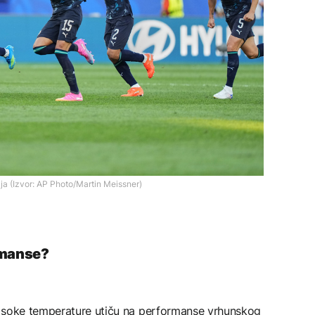
ja (Izvor: AP Photo/Martin Meissner)
rmanse?
visoke temperature utiču na performanse vrhunskog