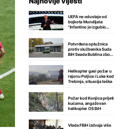
Najnovije vijesti
UEFA ne odustaje od
bojkota Mundijala:
"Infantino je izgubio
kredibilitet"
Potvrđena optužnica
protiv službenika Suda
BiH Seada Bublina zbog
pronevjere
Helikopter gasi požar u
rejonu Poljica i Luke kod
Trebinja, situacija teška
Požar kod Konjica prijeti
kućama, angažovan
helikopter OS BiH
Vlada FBiH izdvaja više