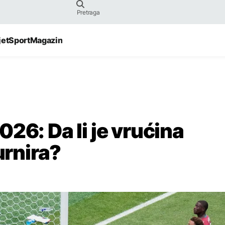
jet
Sport
Magazin
26: Da li je vrućina
urnira?