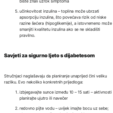
biste znali uzrok simptoma
učinkovitost inzulina – toplina može ubrzati
apsorpciju inzulina, što povećava rizik od niske
razine šećera (hipoglikemije), a istovremeno može
smanjiti kvalitetu inzulina ako se ne skladišti
pravilno.
Savjeti za sigurno ljeto s dijabetesom
Stručnjaci naglašavaju da planiranje unaprijed čini veliku
razliku. Evo nekoliko konkretnih prijedloga:
izbjegavajte sunce između 10 – 15 sati – aktivnosti
planirajte ujutro ili navečer
redovno pijte vodu – uvijek imajte bocu uz sebe;