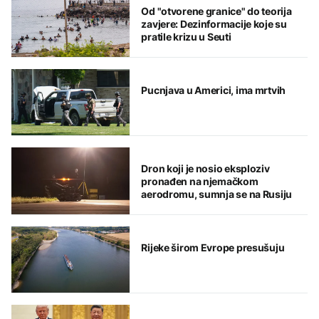
Od "otvorene granice" do teorija
zavjere: Dezinformacije koje su
pratile krizu u Seuti
Pucnjava u Americi, ima mrtvih
Dron koji je nosio eksploziv
pronađen na njemačkom
aerodromu, sumnja se na Rusiju
Rijeke širom Evrope presušuju