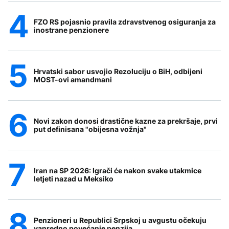
FZO RS pojasnio pravila zdravstvenog osiguranja za
inostrane penzionere
Hrvatski sabor usvojio Rezoluciju o BiH, odbijeni
MOST-ovi amandmani
Novi zakon donosi drastične kazne za prekršaje, prvi
put definisana "obijesna vožnja"
Iran na SP 2026: Igrači će nakon svake utakmice
letjeti nazad u Meksiko
Penzioneri u Republici Srpskoj u avgustu očekuju
vanredno povećanje penzija