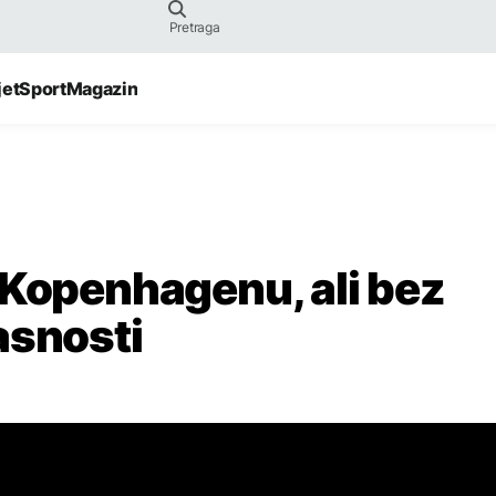
jet
Sport
Magazin
 Kopenhagenu, ali bez
asnosti