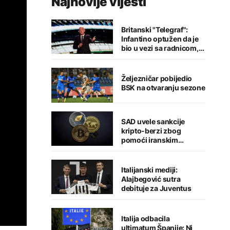
Najnovije vijesti
Britanski "Telegraf":
Infantino optužen da je
bio u vezi sa radnicom,
FIFA odbacila navode
Željezničar pobijedio
BSK na otvaranju sezone
SAD uvele sankcije
kripto-berzi zbog
pomoći iranskim
snagama
Italijanski mediji:
Alajbegović sutra
debituje za Juventus
Italija odbacila
ultimatum Španije: Ni