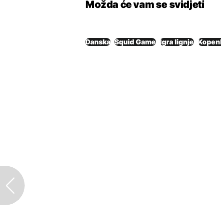
Možda će vam se svidjeti
Danska
Squid Game
Igra lignje
Kopen