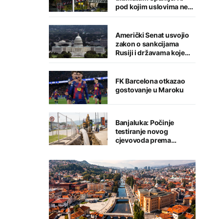
pod kojim uslovima ne
namjeravamo da
preispitujemo odluku
Američki Senat usvojio
zakon o sankcijama
Rusiji i državama koje
kupuju njenu naftu i gas
FK Barcelona otkazao
gostovanje u Maroku
Banjaluka: Počinje
testiranje novog
cjevovoda prema
Tunjicama