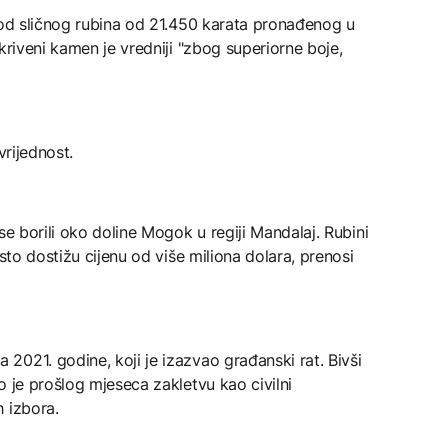
 od sličnog rubina od 21.450 karata pronađenog u
kriveni kamen je vredniji "zbog superiorne boje,
vrijednost.
se borili oko doline Mogok u regiji Mandalaj. Rubini
esto dostižu cijenu od više miliona dolara, prenosi
021. godine, koji je izazvao građanski rat. Bivši
o je prošlog mjeseca zakletvu kao civilni
 izbora.