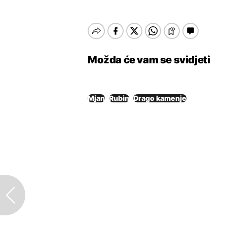
Možda će vam se svidjeti
Mjan
Rubin
Drago kamenje