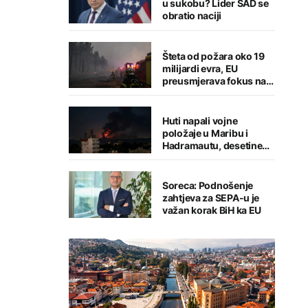
u sukobu? Lider SAD se
obratio naciji
Šteta od požara oko 19
milijardi evra, EU
preusmjerava fokus na
prevenciju
Huti napali vojne
položaje u Maribu i
Hadramautu, desetine
stradalih
Soreca: Podnošenje
zahtjeva za SEPA-u je
važan korak BiH ka EU