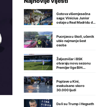
Najnovije vijesti
Gotova višemjesečna
saga: Vinicius Junior
ostaje u Real Madridu do
2032. godine
Pucnjava u školi, učenik
ubio najmanje šest
osoba
Željezničar i BSK
otvaraju novu sezonu
Premijer lige BiH:
Sarajlije u problemima,
Banjalučani pišu istoriju
Poplave u Kini,
evakuisano skoro
30.000 ljudi
Da li su Trump i Hegseth