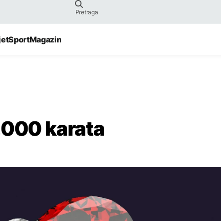
jet
Sport
Magazin
.000 karata