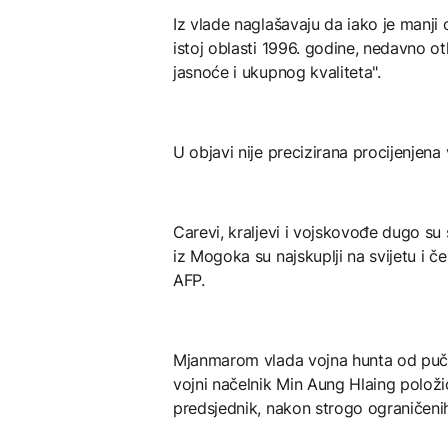
Iz vlade naglašavaju da iako je manji
istoj oblasti 1996. godine, nedavno ot
jasnoće i ukupnog kvaliteta".
U objavi nije precizirana procijenjena 
Carevi, kraljevi i vojskovođe dugo su 
iz Mogoka su najskuplji na svijetu i č
AFP.
Mjanmarom vlada vojna hunta od puča 2
vojni načelnik Min Aung Hlaing položi
predsjednik, nakon strogo ograničenih