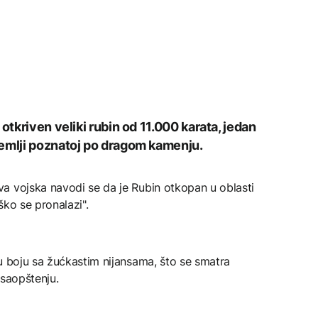
otkriven veliki rubin od 11.000 karata, jedan
zemlji poznatoj po dragom kamenju.
a vojska navodi se da je Rubin otkopan u oblasti
eško se pronalazi".
u boju sa žućkastim nijansama, što se smatra
 saopštenju.