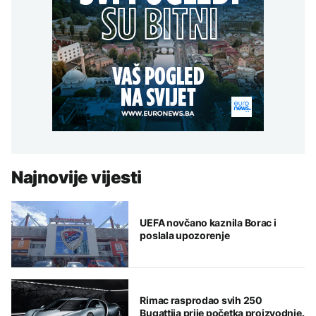
Najnovije vijesti
UEFA novčano kaznila Borac i
poslala upozorenje
Rimac rasprodao svih 250
Bugattija prije početka proizvodnje.