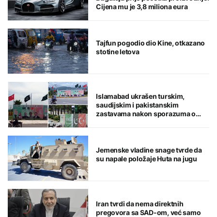
Cijena mu je 3,8 miliona eura
Tajfun pogodio dio Kine, otkazano
stotine letova
Islamabad ukrašen turskim,
saudijskim i pakistanskim
zastavama nakon sporazuma o
zajedničkoj odbrani
Jemenske vladine snage tvrde da
su napale položaje Huta na jugu
Iran tvrdi da nema direktnih
pregovora sa SAD-om, već samo