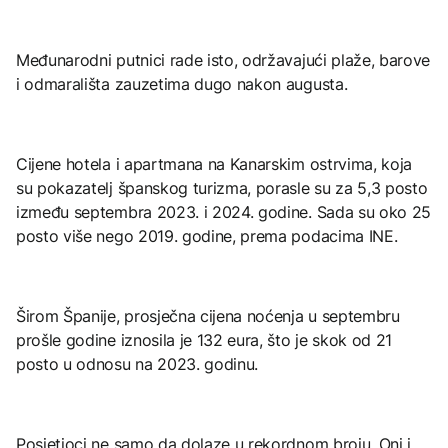
Međunarodni putnici rade isto, održavajući plaže, barove
i odmarališta zauzetima dugo nakon augusta.
Cijene hotela i apartmana na Kanarskim ostrvima, koja
su pokazatelj španskog turizma, porasle su za 5,3 posto
između septembra 2023. i 2024. godine. Sada su oko 25
posto više nego 2019. godine, prema podacima INE.
Širom Španije, prosječna cijena noćenja u septembru
prošle godine iznosila je 132 eura, što je skok od 21
posto u odnosu na 2023. godinu.
Posjetioci ne samo da dolaze u rekordnom broju. Oni i