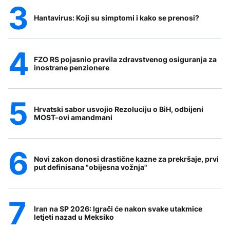
Hantavirus: Koji su simptomi i kako se prenosi?
FZO RS pojasnio pravila zdravstvenog osiguranja za
inostrane penzionere
Hrvatski sabor usvojio Rezoluciju o BiH, odbijeni
MOST-ovi amandmani
Novi zakon donosi drastične kazne za prekršaje, prvi
put definisana "obijesna vožnja"
Iran na SP 2026: Igrači će nakon svake utakmice
letjeti nazad u Meksiko