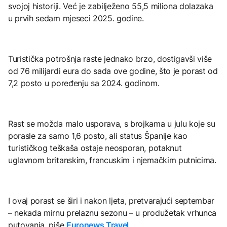
svojoj historiji. Već je zabilježeno 55,5 miliona dolazaka
u prvih sedam mjeseci 2025. godine.
Turistička potrošnja raste jednako brzo, dostigavši ​​više
od 76 milijardi eura do sada ove godine, što je porast od
7,2 posto u poređenju sa 2024. godinom.
Rast se možda malo usporava, s brojkama u julu koje su
porasle za samo 1,6 posto, ali status Španije kao
turističkog teškaša ostaje neosporan, potaknut
uglavnom britanskim, francuskim i njemačkim putnicima.
I ovaj porast se širi i nakon ljeta, pretvarajući septembar
– nekada mirnu prelaznu sezonu – u produžetak vrhunca
putovanja, piše
Euronews Travel
.