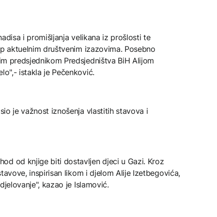
hadisa i promišljanja velikana iz prošlosti te
istup aktuelnim društvenim izazovima. Posebno
rvim predsjednikom Predsjedništva BiH Alijom
lo",- istakla je Pečenković.
sio je važnost iznošenja vlastitih stavova i
d od knjige biti dostavljen djeci u Gazi. Kroz
 stavove, inspirisan likom i djelom Alije Izetbegovića,
 djelovanje", kazao je Islamović.