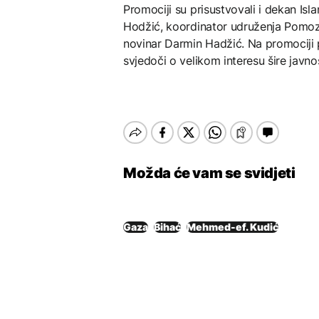
Promociji su prisustvovali i dekan Is
Hodžić, koordinator udruženja Pomozi
novinar Darmin Hadžić. Na promociji p
svjedoči o velikom interesu šire javno
Možda će vam se svidjeti
Gaza
Bihać
Mehmed-ef. Kudić