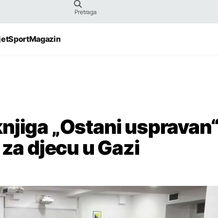
jet
Sport
Magazin
njiga „Ostani uspravan“
 za djecu u Gazi