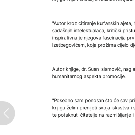
"Autor kroz citiranje kur'anskih ajeta, 
sadašnjih intelektualaca, kritički pr
inspirativna je njegova fascinacija p
Izetbegovićem, koja prožima cijelo dje
Autor knjige, dr. Suan Islamović, nagla
humanitarnog aspekta promocije.
"Posebno sam ponosan što će sav priho
knjigu želim prenijeti svoja iskustva i
te potaknuti čitatelje na razmišljanje i