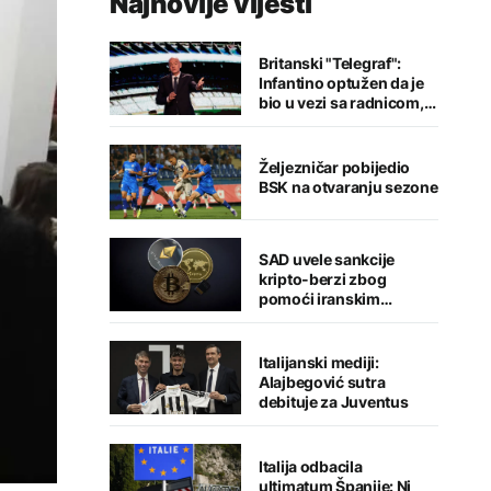
Najnovije vijesti
Britanski "Telegraf":
Infantino optužen da je
bio u vezi sa radnicom,
FIFA odbacila navode
Željezničar pobijedio
BSK na otvaranju sezone
SAD uvele sankcije
kripto-berzi zbog
pomoći iranskim
snagama
Italijanski mediji:
Alajbegović sutra
debituje za Juventus
Italija odbacila
ultimatum Španije: Ni