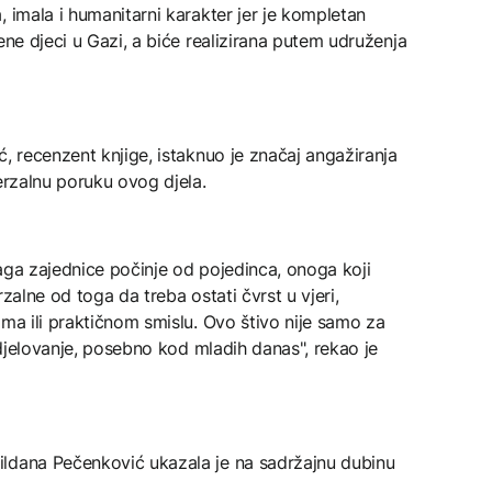
, imala i humanitarni karakter jer je kompletan
ene djeci u Gazi, a biće realizirana putem udruženja
ć, recenzent knjige, istaknuo je značaj angažiranja
erzalnu poruku ovog djela.
aga zajednice počinje od pojedinca, onoga koji
erzalne od toga da treba ostati čvrst u vjeri,
ima ili praktičnom smislu. Ovo štivo nije samo za
i djelovanje, posebno kod mladih danas", rekao je
ildana Pečenković ukazala je na sadržajnu dubinu