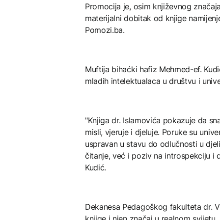
Promocija je, osim književnog značaja
materijalni dobitak od knjige namijenj
Pomozi.ba.
Muftija bihaćki hafiz Mehmed-ef. Kudi
mladih intelektualaca u društvu i univ
"Knjiga dr. Islamovića pokazuje da sn
misli, vjeruje i djeluje. Poruke su univ
uspravan u stavu do odlučnosti u djel
čitanje, već i poziv na introspekciju 
Kudić.
Dekanesa Pedagoškog fakulteta dr. V
knjige i njen značaj u realnom svijetu.