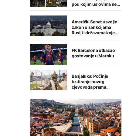
pod kojim uslovima ne
namjeravamo da
preispitujemo odluku
Američki Senat usvojio
zakon o sankcijama
Rusiji i državama koje
kupuju njenu naftu i gas
FK Barcelona otkazao
gostovanje u Maroku
Banjaluka: Počinje
testiranje novog
cjevovoda prema
Tunjicama