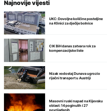
Najnovije vijesti
UKC: Dovoljne količine posteljine
na Klinici za dječije bolnice
CIK BiH danas zatvara rok za
kompenzacijske liste
Nizak vodostaj Dunava ugrozio
riječni transport u Austriji
Masovni ruski napad na Kijevsku
oblast: 14 poginulih i 27
povrijeđenih