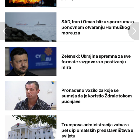
SAD, Iran i Oman blizu sporazuma o
ponovnom otvaranju Hormuškog
moreuza
Zelenski: Ukrajina spremna za sve
formate razgovora o postizanju
mira
Pronađeno vozilo za koje se
sumnja da je koristio Ždrale tokom
pucnjave
Trumpova administracija zatvara
pet diplomatskih predstavništava u
svijetu