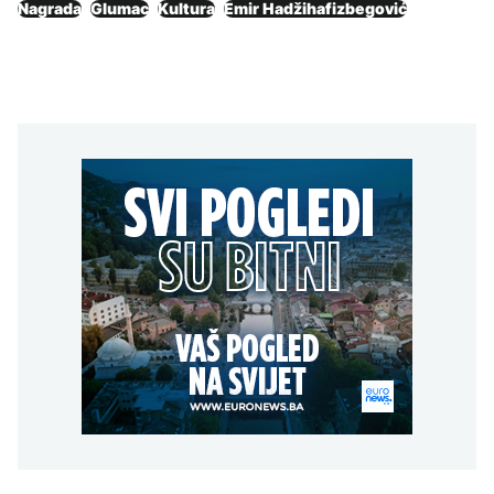
Nagrada
Glumac
Kultura
Emir Hadžihafizbegović