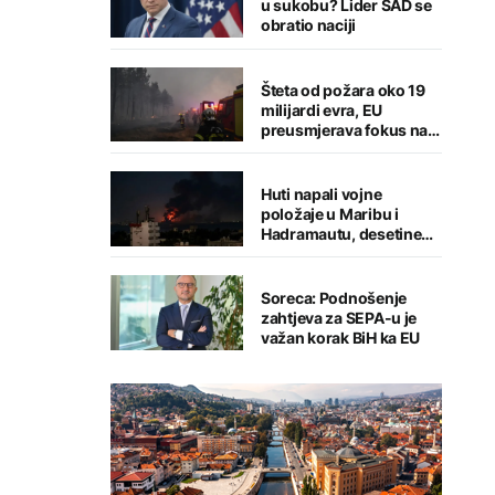
u sukobu? Lider SAD se
obratio naciji
Šteta od požara oko 19
milijardi evra, EU
preusmjerava fokus na
prevenciju
Huti napali vojne
položaje u Maribu i
Hadramautu, desetine
stradalih
Soreca: Podnošenje
zahtjeva za SEPA-u je
važan korak BiH ka EU