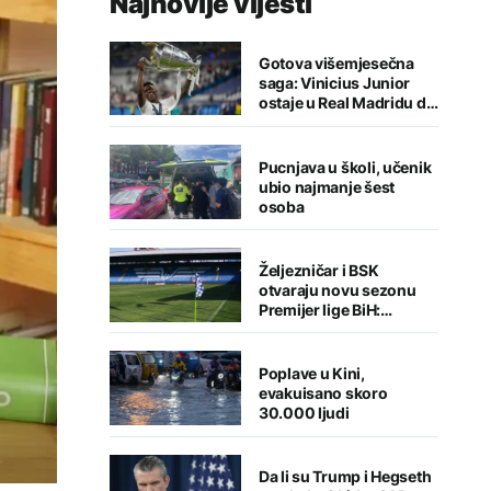
Najnovije vijesti
Gotova višemjesečna
saga: Vinicius Junior
ostaje u Real Madridu do
2032. godine
Pucnjava u školi, učenik
ubio najmanje šest
osoba
Željezničar i BSK
otvaraju novu sezonu
Premijer lige BiH:
Sarajlije u problemima,
Banjalučani pišu istoriju
Poplave u Kini,
evakuisano skoro
30.000 ljudi
Da li su Trump i Hegseth