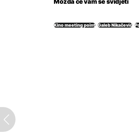
Možda će vam se svidjeti
Kino meeting point
Galeb Nikačević
P