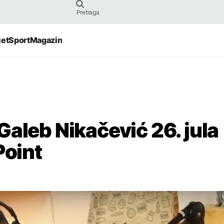
jet
Sport
Magazin
aleb Nikačević 26. jula
Point