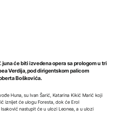
 juna će biti izvedena opera sa prologom u tri
pea Verdija, pod dirigentskom palicom
Roberta Boškovića.
vođe Huna, su Ivan Šarić, Katarina Kikić Marić koji
ić iznijet će ulogu Foresta, dok će Erol
 Isaković nastupit će u ulozi Leonea, a u ulozi