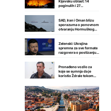
Kijevsku oblast: 14
poginulih i 27
povrijeđenih
SAD, Iran i Oman blizu
sporazuma o ponovnom
otvaranju Hormuškog
moreuza
Zelenski: Ukrajina
spremna za sve formate
razgovora o postizanju
mira
Pronađeno vozilo za
koje se sumnja da je
koristio Ždrale tokom
pucnjave