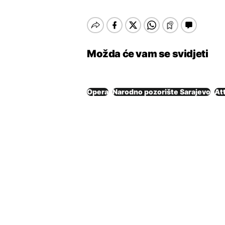
Možda će vam se svidjeti
Opera
Narodno pozorište Sarajevo
Att