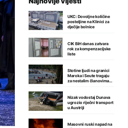
Najnovije vijesti
UKC: Dovoljne količine
posteljine na Klinici za
dječije bolnice
CIK BiH danas zatvara
rok za kompenzacijske
liste
Stotine ljudi na granici
Maroka i Seute tragaju
za nestalim članovima
porodica
Nizak vodostaj Dunava
ugrozio riječni transport
u Austriji
Masovni ruski napad na