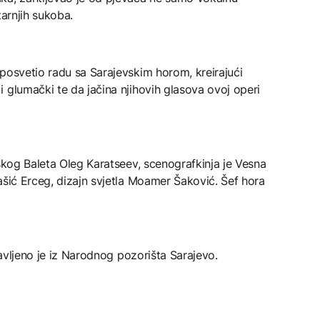
tarnjih sukoba.
posvetio radu sa Sarajevskim horom, kreirajući
 glumački te da jačina njihovih glasova ovoj operi
vskog Baleta Oleg Karatseev, scenografkinja je Vesna
ašić Erceg, dizajn svjetla Moamer Šaković. Šef hora
ajavljeno je iz Narodnog pozorišta Sarajevo.