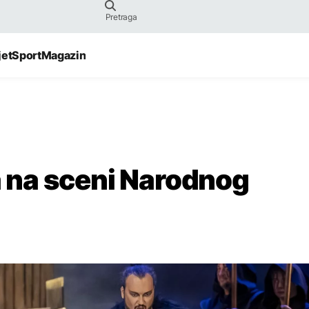
jet
Sport
Magazin
na na sceni Narodnog