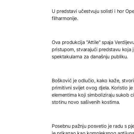
U predstavi učestvuju solisti i hor O
filharmonije.
Ova produkcija "Attile" spaja Verdijev
pristupom, stvarajući predstavu koja j
spektakularna za današnju publiku.
Bošković je odlučio, kako kaže, stvori
primitivni svijet ovog djela. Koristio 
elementima koji simboliziraju sukob c
stotinu novo sašivenih kostima.
Posebnu pažnju posvetio je radu s pjev
je prikazao kao kompleksnog antijuna