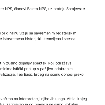
pere NPS, članovi Baleta NPS, uz pratnju Sarajevske
u originalnu viziju sa savremenim redateljskim
e istovremeno historijski utemeljena i scenski
ti vizualno dojmljiv spektakl koji odražava
je minimalistički pristup s pažljivo odabranim
ivilizacija. Tea Bašić Erceg na scenu donosi preko
ačima na interpretaciji njihovih uloga. Attila, kojeg
ka, zahtijevao je od pjevača ne samo vokalnu