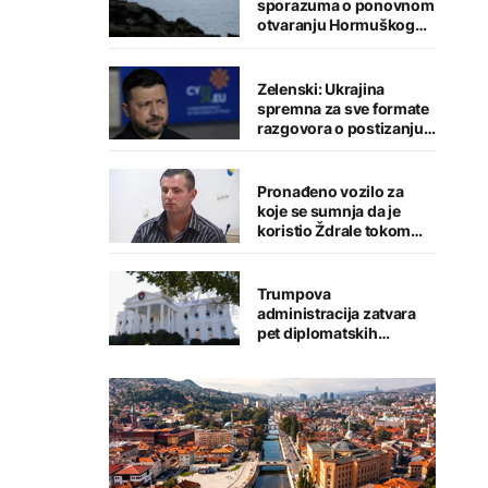
sporazuma o ponovnom
otvaranju Hormuškog
moreuza
Zelenski: Ukrajina
spremna za sve formate
razgovora o postizanju
mira
Pronađeno vozilo za
koje se sumnja da je
koristio Ždrale tokom
pucnjave
Trumpova
administracija zatvara
pet diplomatskih
predstavništava u
svijetu