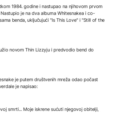
tkom 1984. godine i nastupao na njihovom prvom
". Nastupio je na dva albuma Whitesnakea i co-
ma benda, uključujući "Is This Love" i "Still of the
užio novom Thin Lizzyju i predvodio bend do
tesnake je putem društvenih mreža odao počast
erdale je napisao:
j smrti... Moje iskrene sućuti njegovoj obitelji,