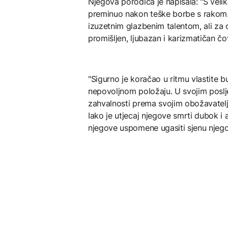
Njegova porodica je napisala: "S veli
preminuo nakon teške borbe s rakom
izuzetnim glazbenim talentom, ali za 
promišljen, ljubazan i karizmatičan čov
"Sigurno je koračao u ritmu vlastite bu
nepovoljnom položaju. U svojim poslje
zahvalnosti prema svojim obožavatelji
Iako je utjecaj njegove smrti dubok i
njegove uspomene ugasiti sjenu njego