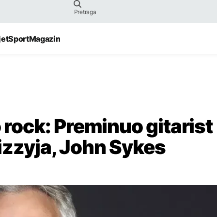
jet
Sport
Magazin
o rock: Preminuo gitarist
izzyja, John Sykes