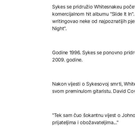
Sykes se pridružio Whitesnakeu poče
komercijalnom hit albumu "Slide It In
writingovao neke od najpoznatijih pjesa
Night".
Godine 1996. Sykes se ponovno pridr
2009. godine.
Nakon vijesti o Sykesovoj smrti, Whi
svom preminulom gitaristu. David Cov
"Tek sam čuo šokantnu vijest o Johnovo
prijateljima i obožavateljima..."