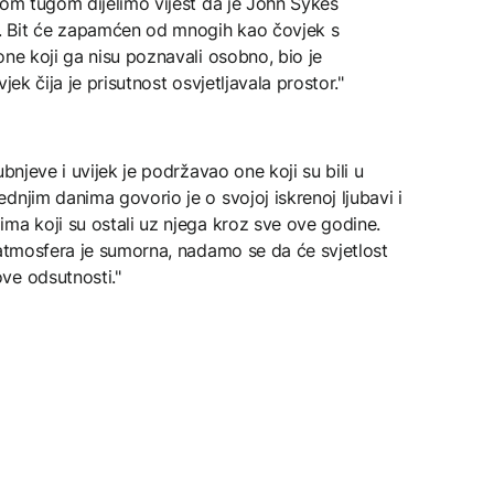
kom tugom dijelimo vijest da je John Sykes
. Bit će zapamćen od mnogih kao čovjek s
one koji ga nisu poznavali osobno, bio je
jek čija je prisutnost osvjetljavala prostor."
bnjeve i uvijek je podržavao one koji su bili u
dnjim danima govorio je o svojoj iskrenoj ljubavi i
ma koji su ostali uz njega kroz sve ove godine.
 atmosfera je sumorna, nadamo se da će svjetlost
ve odsutnosti."