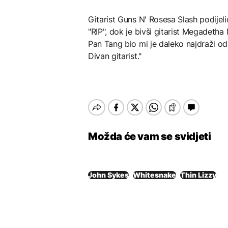
Gitarist Guns N' Rosesa Slash podijeli
"RIP", dok je bivši gitarist Megadeth
Pan Tang bio mi je daleko najdraži 
Divan gitarist."
Možda će vam se svidjeti
John Sykes
Whitesnake
Thin Lizzy