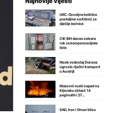
Najnovije vijesti
UKC: Dovoljne količine
posteljine na Klinici za
dječije bolnice
CIK BiH danas zatvara
rok za kompenzacijske
liste
Nizak vodostaj Dunava
ugrozio riječni transport
u Austriji
Masovni ruski napad na
Kijevsku oblast: 14
poginulih i 27
povrijeđenih
SAD, Iran i Oman blizu