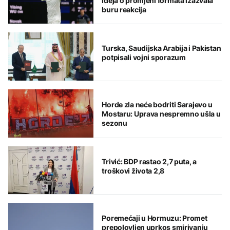
Ideja o promjeni formata izazvala
buru reakcija
Turska, Saudijska Arabija i Pakistan
potpisali vojni sporazum
Horde zla neće bodriti Sarajevo u
Mostaru: Uprava nespremno ušla u
sezonu
Trivić: BDP rastao 2,7 puta, a
troškovi života 2,8
Poremećaji u Hormuzu: Promet
prepolovljen uprkos smirivanju