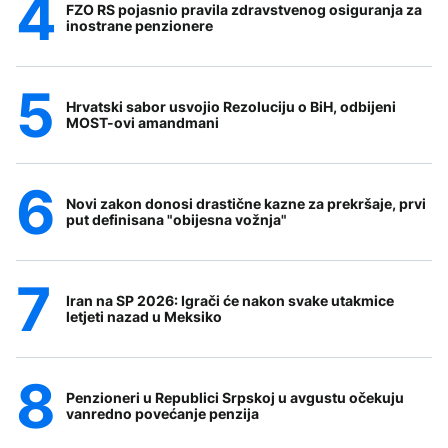
FZO RS pojasnio pravila zdravstvenog osiguranja za
inostrane penzionere
Hrvatski sabor usvojio Rezoluciju o BiH, odbijeni
MOST-ovi amandmani
Novi zakon donosi drastične kazne za prekršaje, prvi
put definisana "obijesna vožnja"
Iran na SP 2026: Igrači će nakon svake utakmice
letjeti nazad u Meksiko
Penzioneri u Republici Srpskoj u avgustu očekuju
vanredno povećanje penzija