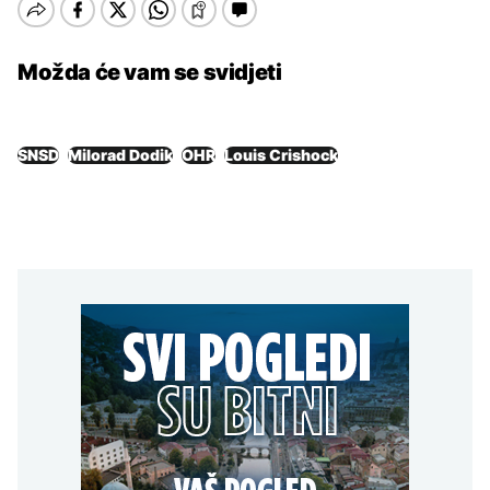
Možda će vam se svidjeti
SNSD
Milorad Dodik
OHR
Louis Crishock