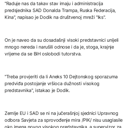
"Raduje nas da takav stav imaju i administracija
predsjednika SAD Donalda Trampa, Ruska Federacija,
Kina", napisao je Dodik na društvenoj mreži "Iks".
On je naveo da su dosadašnji visoki predstavnici unijeli
mnogo nereda i narušili odnose i da je, stoga, krajnje
vrijeme da se BiH oslobodi tutorstva.
"Treba provjeriti da li Aneks 10 Dejtonskog sporazuma
predviđa postojanje vršioca dužnosti visokog
predstavnika", istakao je Dodik.
Zemlje EU i SAD se ni na jučerašnjoj sjednici Upravnog
odbora Savjeta za sprovođenje mira /PIK/ nisu usaglasile
oko imena novog visokog predstavnika, a supervizor za