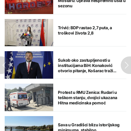
Mostaru: Uprava nespremno ušla u
sezonu
Trivić: BDP rastao 2,7 puta, a
troškovi života 2,8
Sukob oko zastupljenosti u
institucijama BiH: Konaković
otvorio pitanje, Košarac traži
odgovore
Protest u RMU Zenica: Rudari u
teškom stanju, dvojici ukazana
Hitna medicinska pomoć
Sava u Gradišci blizu istorijskog
minimuma, stabilno