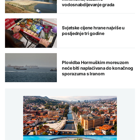
vodosnabdijevanje grada
Svjetske cijene hrane najviše u
posljednje tri godine
Plovidba Hormuškim moreuzom
neće biti naplaćivana do konačnog
sporazuma s Iranom