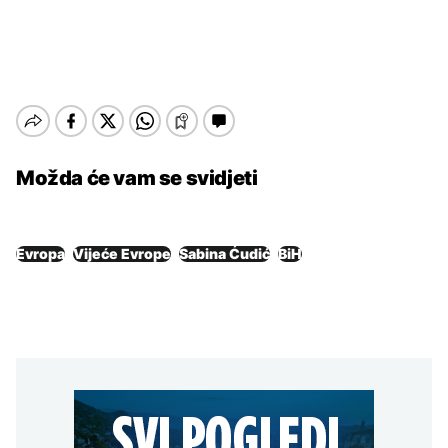
Možda će vam se svidjeti
Evropa
Vijeće Evrope
Sabina Ćudić
BiH