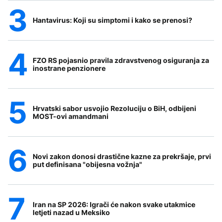
Hantavirus: Koji su simptomi i kako se prenosi?
FZO RS pojasnio pravila zdravstvenog osiguranja za
inostrane penzionere
Hrvatski sabor usvojio Rezoluciju o BiH, odbijeni
MOST-ovi amandmani
Novi zakon donosi drastične kazne za prekršaje, prvi
put definisana "obijesna vožnja"
Iran na SP 2026: Igrači će nakon svake utakmice
letjeti nazad u Meksiko