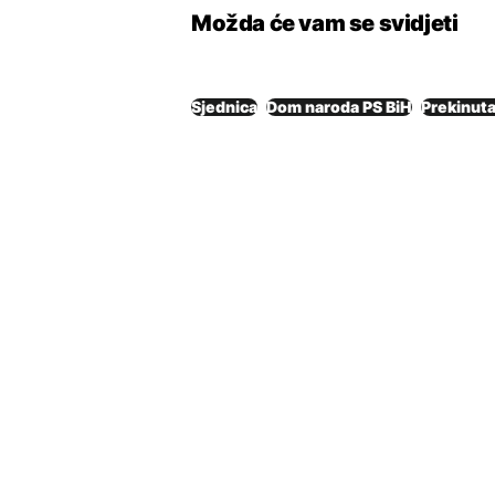
Možda će vam se svidjeti
Sjednica
Dom naroda PS BiH
Prekinuta