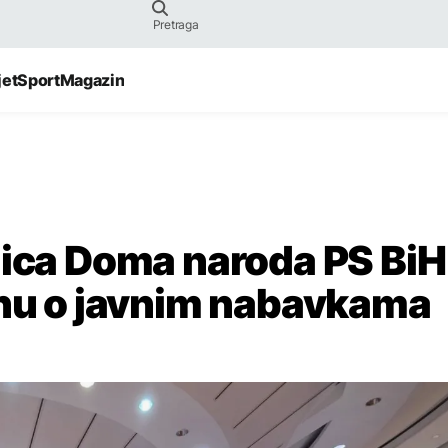
jet
Sport
Magazin
nica Doma naroda PS BiH
onu o javnim nabavkama