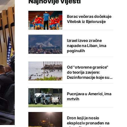
Najnovije vijesti
Borac večeras dočekuje
Vitebsk iz Bjelorusije
Izrael izveo zračne
napade na Liban, ima
poginulih
Od "otvorene granice"
do teorija zavjere:
Dezinformacije koje su
pratile krizu u Seuti
Pucnjava u Americi, ima
mrtvih
Dron koji je nosio
eksploziv pronađen na