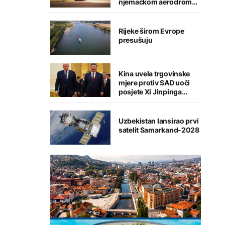
njemačkom aerodromu,
sumnja se na Rusiju
Rijeke širom Evrope
presušuju
Kina uvela trgovinske
mjere protiv SAD uoči
posjete Xi Jinpinga
Washingtonu
Uzbekistan lansirao prvi
satelit Samarkand-2028