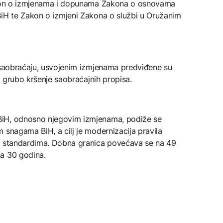
Zakon o izmjenama i dopunama Zakona o osnovama
BiH te Zakon o izmjeni Zakona o službi u Oružanim
u saobraćaju, usvojenim izmjenama predviđene su
 i grubo kršenje saobraćajnih propisa.
BiH, odnosno njegovim izmjenama, podiže se
 snagama BiH, a cilj je modernizacija pravila
TO standardima. Dobna granica povećava se na 49
a 30 godina.