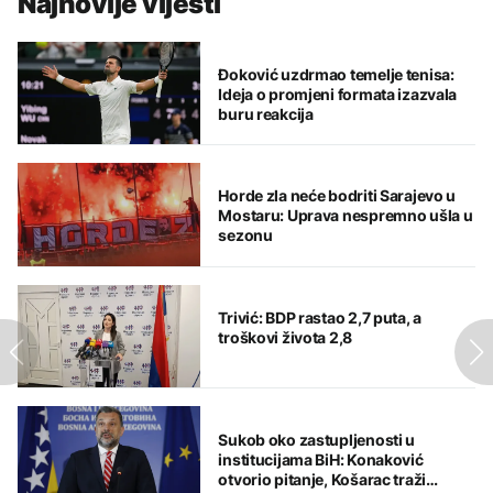
Najnovije vijesti
Đoković uzdrmao temelje tenisa:
Ideja o promjeni formata izazvala
buru reakcija
Horde zla neće bodriti Sarajevo u
Mostaru: Uprava nespremno ušla u
sezonu
Trivić: BDP rastao 2,7 puta, a
troškovi života 2,8
Sukob oko zastupljenosti u
institucijama BiH: Konaković
otvorio pitanje, Košarac traži