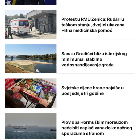
odgovore
Protest u RMU Zenica: Rudari u
teškom stanju, dvojici ukazana
Hitna medicinska pomoć
Sava u Gradišci blizu istorijskog
minimuma, stabilno
vodosnabdijevanje grada
Svjetske cijene hrane najviše u
posljednje tri godine
Plovidba Hormuškim moreuzom
neće biti naplaćivana do konačnog
sporazuma s Iranom