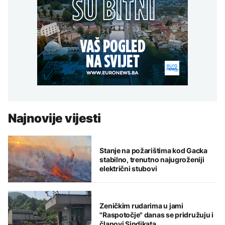
Najnovije vijesti
Stanje na požarištima kod Gacka
stabilno, trenutno najugroženiji
električni stubovi
Zeničkim rudarima u jami
"Raspotočje" danas se pridružuju i
članovi Sindikata