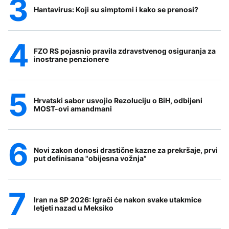
Hantavirus: Koji su simptomi i kako se prenosi?
FZO RS pojasnio pravila zdravstvenog osiguranja za
inostrane penzionere
Hrvatski sabor usvojio Rezoluciju o BiH, odbijeni
MOST-ovi amandmani
Novi zakon donosi drastične kazne za prekršaje, prvi
put definisana "obijesna vožnja"
Iran na SP 2026: Igrači će nakon svake utakmice
letjeti nazad u Meksiko