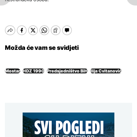
Možda će vam se svidjeti
Mostar
HDZ 1990
Predsjedništvo BiH
Ilija Cvitanović