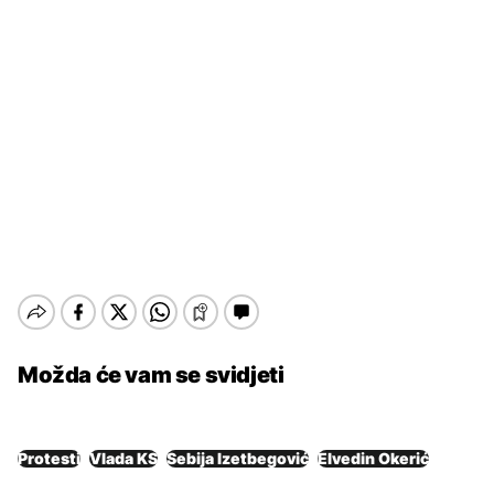
Možda će vam se svidjeti
Protesti
Vlada KS
Sebija Izetbegović
Elvedin Okerić