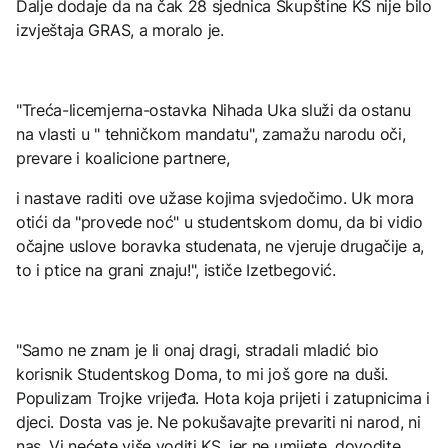
Dalje dodaje da na čak 28 sjednica Skupštine KS nije bilo
izvještaja GRAS, a moralo je.
"Treća-licemjerna-ostavka Nihada Uka služi da ostanu
na vlasti u " tehničkom mandatu", zamažu narodu oči,
prevare i koalicione partnere,
i nastave raditi ove užase kojima svjedočimo. Uk mora
otići da "provede noć" u studentskom domu, da bi vidio
očajne uslove boravka studenata, ne vjeruje drugačije a,
to i ptice na grani znaju!", ističe Izetbegović.
"Samo ne znam je li onaj dragi, stradali mladić bio
korisnik Studentskog Doma, to mi još gore na duši.
Populizam Trojke vrijeđa. Hota koja prijeti i zatupnicima i
djeci. Dosta vas je. Ne pokušavajte prevariti ni narod, ni
nas. Vi nećete više voditi KS, jer ne umijete, dovodite