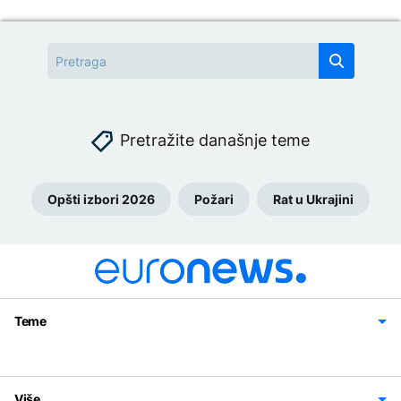
Pretražite današnje teme
Opšti izbori 2026
Požari
Rat u Ukrajini
Teme
Bosna i Hercegovina
Region
Svijet
Sport
Magazin
Više