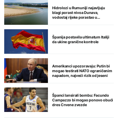
Hidrolozi u Rumuniji najavljuju
blagi porast nivoa Dunava,
vodostaj rijeke porastao u
Mađarskoj
Španija postavila ultimatum Italiji
da ukine granične kontrole
Amerikanci upozoravaju: Putin bi
mogao testirati NATO ograničenim
napadom, najveći rizik od jeseni
Španci lansirali bombu: Facundo
Campazzo bi mogao ponovo obući
dres Crvene zvezde