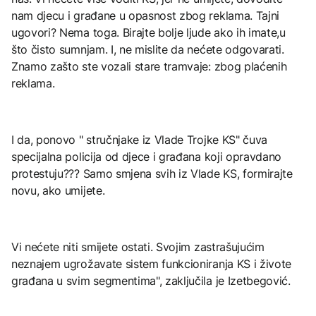
nam djecu i građane u opasnost zbog reklama. Tajni
ugovori? Nema toga. Birajte bolje ljude ako ih imate,u
što čisto sumnjam. I, ne mislite da nećete odgovarati.
Znamo zašto ste vozali stare tramvaje: zbog plaćenih
reklama.
I da, ponovo " stručnjake iz Vlade Trojke KS" čuva
specijalna policija od djece i građana koji opravdano
protestuju??? Samo smjena svih iz Vlade KS, formirajte
novu, ako umijete.
Vi nećete niti smijete ostati. Svojim zastrašujućim
neznajem ugrožavate sistem funkcioniranja KS i živote
građana u svim segmentima", zaključila je Izetbegović.